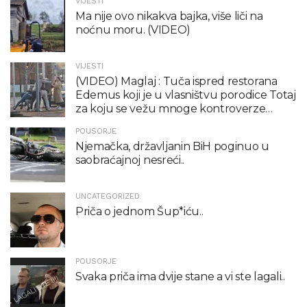
VIJESTI
Ma nije ovo nikakva bajka, više liči na
noćnu moru. (VIDEO)
VIJESTI
(VIDEO) Maglaj : Tuča ispred restorana
Edemus koji je u vlasništvu porodice Totaj
za koju se vežu mnoge kontroverze…
POUSORJE
Njemačka, državljanin BiH poginuo u
saobraćajnoj nesreći..
UNCATEGORIZED
Priča o jednom Šup*iću..
POUSORJE
Svaka priča ima dvije stane a vi ste lagali..