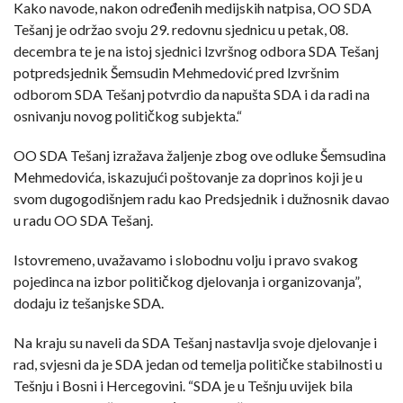
Kako navode, nakon određenih medijskih natpisa, OO SDA
Tešanj je održao svoju 29. redovnu sjednicu u petak, 08.
decembra te je na istoj sjednici lzvršnog odbora SDA Tešanj
potpredsjednik Šemsudin Mehmedović pred lzvršnim
odborom SDA Tešanj potvrdio da napušta SDA i da radi na
osnivanju novog političkog subjekta.“
OO SDA Tešanj izražava žaljenje zbog ove odluke Šemsudina
Mehmedovića, iskazujući poštovanje za doprinos koji je u
svom dugogodišnjem radu kao Predsjednik i dužnosnik davao
u radu OO SDA Tešanj.
Istovremeno, uvažavamo i slobodnu volju i pravo svakog
pojedinca na izbor političkog djelovanja i organizovanja”,
dodaju iz tešanjske SDA.
Na kraju su naveli da SDA Tešanj nastavlja svoje djelovanje i
rad, svjesni da je SDA jedan od temelja političke stabilnosti u
Tešnju i Bosni i Hercegovini. “SDA je u Tešnju uvijek bila