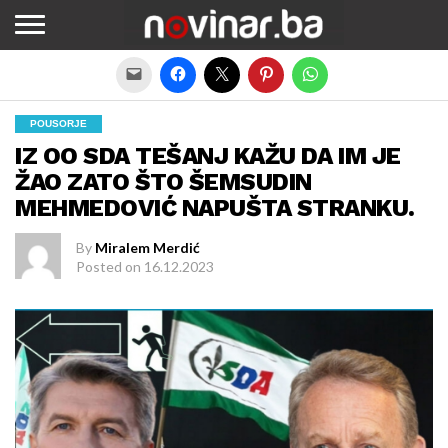
Exit mobile version
POUSORJE
IZ OO SDA TEŠANJ KAŽU DA IM JE
ŽAO ZATO ŠTO ŠEMSUDIN
MEHMEDOVIĆ NAPUŠTA STRANKU.
By
Miralem Merdić
Posted on
16.12.2023