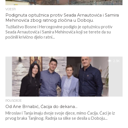
VIJESTI
Podignuta optužnica protiv Seada Arnautovića i Samira
Mehinovića zbog ratnog zločina u Doboju.
Tužilaštvo Bosne i Hercegovine podiglo je optužnicu protiv
Seada Arnautovića i Samira Mehinovića koji se terete da su
počinili krivično djelo ratni...
2.3K
POUSORJE
Od Ane Brnabić, Ćacija do dekana…
Miroslav i Tanja imaju dvoje svoje djece, mimo Ćacija. Ćaci je iz
prvog braka Tanjinog. Radnja sa slike se desila u Doboju...