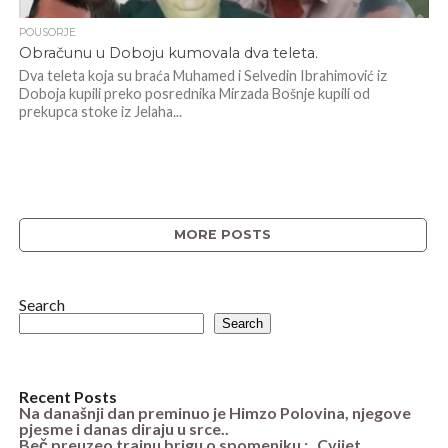
POUSORJE
Obračunu u Doboju kumovala dva teleta.
Dva teleta koja su braća Muhamed i Selvedin Ibrahimović iz
Doboja kupili preko posrednika Mirzada Bošnje kupili od
prekupca stoke iz Jelaha...
MORE POSTS
Search
Search
Recent Posts
Na današnji dan preminuo je Himzo Polovina, njegove
pjesme i danas diraju u srce..
Beč preuzeo trajnu brigu o spomeniku : „Cvijet