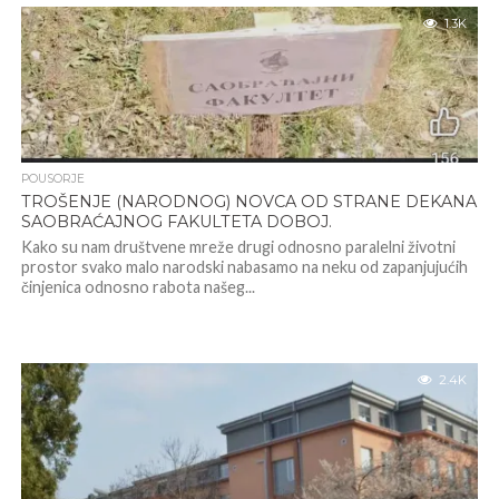
1.3K
POUSORJE
TROŠENJE (NARODNOG) NOVCA OD STRANE DEKANA
SAOBRAĆAJNOG FAKULTETA DOBOJ.
Kako su nam društvene mreže drugi odnosno paralelni životni
prostor svako malo narodski nabasamo na neku od zapanjujućih
činjenica odnosno rabota našeg...
2.4K