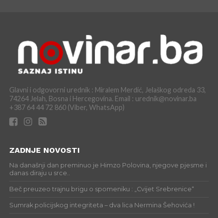
Glavni i odgovorni urednik : Miralem Merdić, Jelaškog odreda 33,
74264 Jelah, Bosna i Hercegovina. Email : urednik@novinar.ba
+387 64 44 72 860 (Viber, WhatsApp)
ZADNJE NOVOSTI
Na današnji dan preminuo je Himzo Polovina, njegove pjesme i
danas diraju u srce..
Beč preuzeo trajnu brigu o spomeniku : „Cvijet Srebrenice“
Sumrak policijskog integriteta – dva lica Nermina Šehovića !