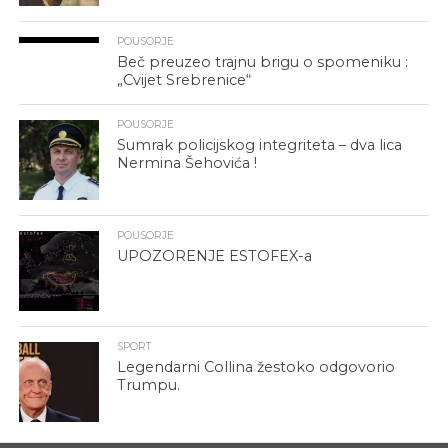
POUSORJE
Beč preuzeo trajnu brigu o spomeniku :
„Cvijet Srebrenice“
POUSORJE
Sumrak policijskog integriteta – dva lica
Nermina Šehovića !
POUSORJE
UPOZORENJE ESTOFEX-a
SPORT
Legendarni Collina žestoko odgovorio
Trumpu.