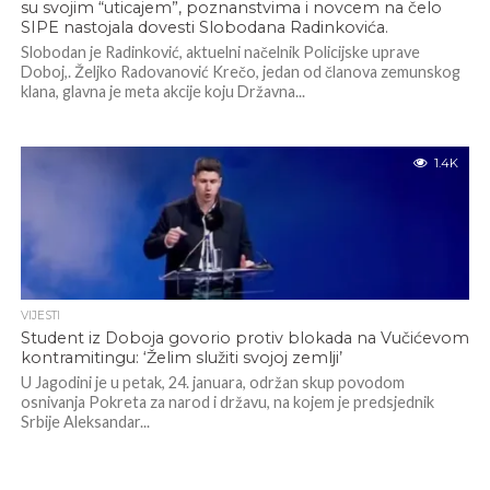
su svojim “uticajem”, poznanstvima i novcem na čelo
SIPE nastojala dovesti Slobodana Radinkovića.
Slobodan je Radinković, aktuelni načelnik Policijske uprave
Doboj,. Željko Radovanović Krečo, jedan od članova zemunskog
klana, glavna je meta akcije koju Državna...
1.4K
VIJESTI
Student iz Doboja govorio protiv blokada na Vučićevom
kontramitingu: ‘Želim služiti svojoj zemlji’
U Jagodini je u petak, 24. januara, održan skup povodom
osnivanja Pokreta za narod i državu, na kojem je predsjednik
Srbije Aleksandar...