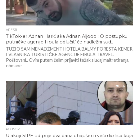
VIJESTI
TikTok-er Adnan Harić aka Adnan Aljooo : O postupku
putničke agenije Fibula odlučit’ će nadležni sud..
TUŽIO SAM MENADŽMENT HOTELA BALMY FORESTA KEMER
I VLASNIKA TURISTIČKE AGENCIJE FIBULA TRAVEL.
Poštovani.. Ovim putem želim prijaviti težak slučaj maltretiranja,
obmane...
14.9K
POUSORJE
U akciji SIPE od prije dva dana uhapšen i veći dio lica koja