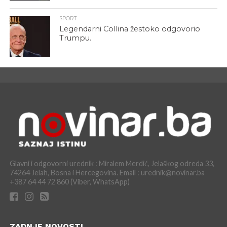
SPORT
Legendarni Collina žestoko odgovorio
Trumpu.
Glavni i odgovorni urednik : Miralem Merdić, Jelaškog odreda 33,
74264 Jelah, Bosna i Hercegovina. Email : urednik@novinar.ba
+387 64 44 72 860 (Viber, WhatsApp)
ZADNJE NOVOSTI