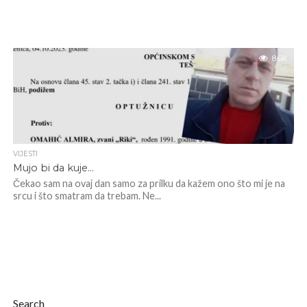
8.6K
VIJESTI
Mujo bi da kuje…
Čekao sam na ovaj dan samo za prilku da kažem ono što mi je na
srcu i što smatram da trebam. Ne...
Search