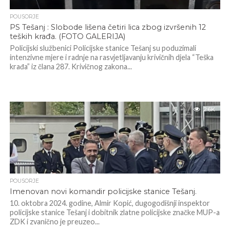
POUSORJE
PS Tešanj : Slobode lišena četiri lica zbog izvršenih 12
teških krađa. (FOTO GALERIJA)
Policijski službenici Policijske stanice Tešanj su poduzimali
intenzivne mjere i radnje na rasvjetljavanju krivičnih djela “Teška
krađa” iz člana 287. Krivičnog zakona...
2.6K
POUSORJE
Imenovan novi komandir policijske stanice Tešanj.
10. oktobra 2024. godine, Almir Kopić, dugogodišnji inspektor
policijske stanice Tešanj i dobitnik zlatne policijske značke MUP-a
ZDK i zvanično je preuzeo...