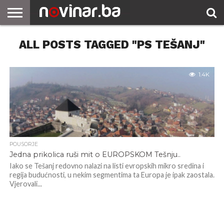
ALL POSTS TAGGED "PS TEŠANJ"
1.4K
POUSORJE
Jedna prikolica ruši mit o EUROPSKOM Tešnju..
Iako se Tešanj redovno nalazi na listi evropskih mikro sredina i
regija budućnosti, u nekim segmentima ta Europa je ipak zaostala.
Vjerovali...