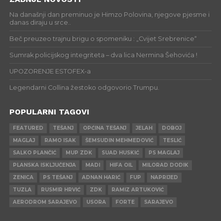
Na današnji dan preminuo je Himzo Polovina, njegove pjesme i
danas diraju u srce..
Beč preuzeo trajnu brigu o spomeniku : „Cvijet Srebrenice“
Sumrak policijskog integriteta – dva lica Nermina Šehovića !
UPOZORENJE ESTOFEX-a
Legendarni Collina žestoko odgovorio Trumpu.
POPULARNI TAGOVI
FEATURED
TEŠANJ
OPĆINA TEŠANJ
JELAH
DOBOJ
MAGLAJ
RAMO ISAK
ŠEMSUDIN MEHMEDOVIĆ
TESLIĆ
SALKO PLANČIĆ
MUP ZDK
SUAD HUSKIĆ
PS MAGLAJ
PLANSKA ISKLJUČENJA
MADI
HIFA OIL
MILORAD DODIK
ZENICA
PS TEŠANJ
ADNAN HARIĆ
FUP
NAPRIJED
TUZLA
RUSMIR HRVIĆ
ZDK
RAMIZ ARTUKOVIĆ
AERODROM SARAJEVO
USORA
FORTE
SARAJEVO