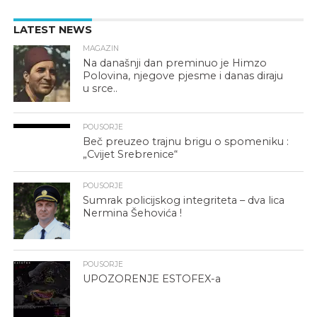
LATEST NEWS
MAGAZIN
Na današnji dan preminuo je Himzo
Polovina, njegove pjesme i danas diraju
u srce..
POUSORJE
Beč preuzeo trajnu brigu o spomeniku :
„Cvijet Srebrenice“
POUSORJE
Sumrak policijskog integriteta – dva lica
Nermina Šehovića !
POUSORJE
UPOZORENJE ESTOFEX-a