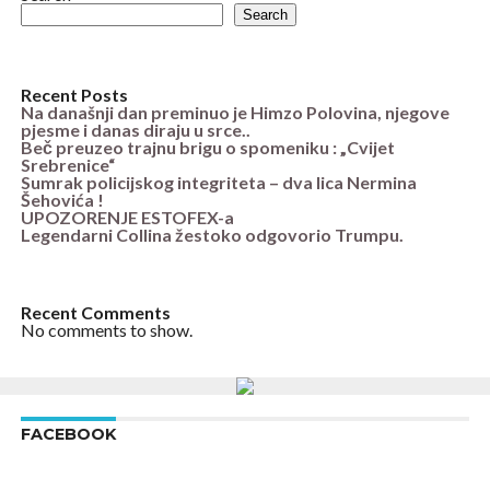
Search
Recent Posts
Na današnji dan preminuo je Himzo Polovina, njegove
pjesme i danas diraju u srce..
Beč preuzeo trajnu brigu o spomeniku : „Cvijet
Srebrenice“
Sumrak policijskog integriteta – dva lica Nermina
Šehovića !
UPOZORENJE ESTOFEX-a
Legendarni Collina žestoko odgovorio Trumpu.
Recent Comments
No comments to show.
FACEBOOK