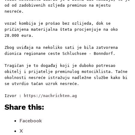
od od zadobivenih ozljeda preminuo na mjestu 
nesreće.
vozač kombija je prošao bez ozlijeda, dok se 
pričinjena materijalna šteta procjenjuje na oko 
28.000 eura. 
Zbog uviđaja na nekoliko sati je bila zatvorena 
dionica regionane ceste Schluchsee - Bonndorf. 
Tragičan je to događaj koji je duboko potresao 
obitelj i prijatelje preminulog motociklista. Tačne 
okolnosti nesreće istražuju nadležne službe kako bi 
se utvrdio tačan uzrok nesreće.
Izvor : 
https://nachrichten.ag
Share this:
Facebook
X