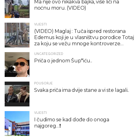
Ma nije ovo nikakva bajka, više liči na
noćnu moru. (VIDEO)
VIJESTI
(VIDEO) Maglaj : Tuča ispred restorana
Edemus koji je u vlasništvu porodice Totaj
za koju se vežu mnoge kontroverze…
UNCATEGORIZED
Priča o jednom Šup*iću..
POUSORJE
Svaka priča ima dvije stane a vi ste lagali..
VIJESTI
I čudimo se kad dođe do onoga
najgoreg…❗️