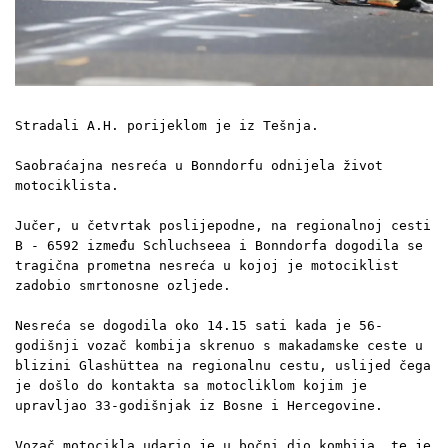
Stradali A.H. porijeklom je iz Tešnja.
Saobraćajna nesreća u Bonndorfu odnijela život 
motociklista.
Jučer, u četvrtak poslijepodne, na regionalnoj cesti 
B - 6592 između Schluchseea i Bonndorfa dogodila se 
tragična prometna nesreća u kojoj je motociklist 
zadobio smrtonosne ozljede. 
Nesreća se dogodila oko 14.15 sati kada je 56-
godišnji vozač kombija skrenuo s makadamske ceste u 
blizini Glashüttea na regionalnu cestu, uslijed čega 
je došlo do kontakta sa motocliklom kojim je 
upravljao 33-godišnjak iz Bosne i Hercegovine.
Vozač motocikla udario je u bočni dio kombija, te je 