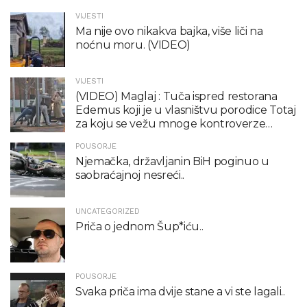
VIJESTI
Ma nije ovo nikakva bajka, više liči na
noćnu moru. (VIDEO)
VIJESTI
(VIDEO) Maglaj : Tuča ispred restorana
Edemus koji je u vlasništvu porodice Totaj
za koju se vežu mnoge kontroverze…
POUSORJE
Njemačka, državljanin BiH poginuo u
saobraćajnoj nesreći..
UNCATEGORIZED
Priča o jednom Šup*iću..
POUSORJE
Svaka priča ima dvije stane a vi ste lagali..