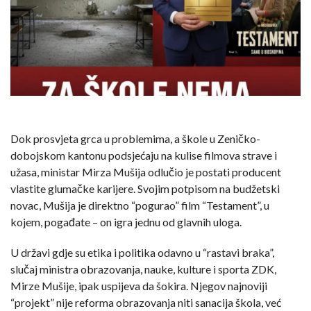
Dok prosvjeta grca u problemima, a škole u Zeničko-
dobojskom kantonu podsjećaju na kulise filmova strave i
užasa, ministar Mirza Mušija odlučio je postati producent
vlastite glumačke karijere. Svojim potpisom na budžetski
novac, Mušija je direktno “pogurao” film “Testament”, u
kojem, pogađate – on igra jednu od glavnih uloga.
U državi gdje su etika i politika odavno u “rastavi braka”,
slučaj ministra obrazovanja, nauke, kulture i sporta ZDK,
Mirze Mušije, ipak uspijeva da šokira. Njegov najnoviji
“projekt” nije reforma obrazovanja niti sanacija škola, već