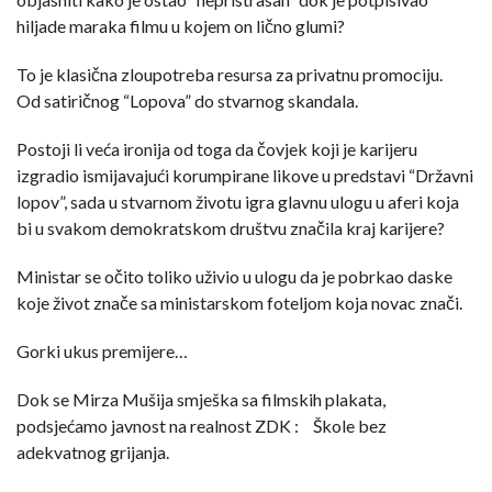
hiljade maraka filmu u kojem on lično glumi?
To je klasična zloupotreba resursa za privatnu promociju.
Od satiričnog “Lopova” do stvarnog skandala.
Postoji li veća ironija od toga da čovjek koji je karijeru
izgradio ismijavajući korumpirane likove u predstavi “Državni
lopov”, sada u stvarnom životu igra glavnu ulogu u aferi koja
bi u svakom demokratskom društvu značila kraj karijere?
Ministar se očito toliko uživio u ulogu da je pobrkao daske
koje život znače sa ministarskom foteljom koja novac znači.
Gorki ukus premijere…
Dok se Mirza Mušija smješka sa filmskih plakata,
podsjećamo javnost na realnost ZDK : Škole bez
adekvatnog grijanja.