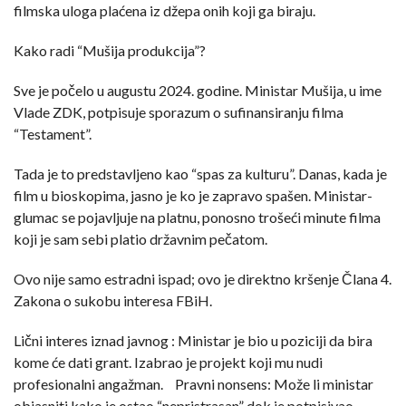
filmska uloga plaćena iz džepa onih koji ga biraju.
Kako radi “Mušija produkcija”?
Sve je počelo u augustu 2024. godine. Ministar Mušija, u ime
Vlade ZDK, potpisuje sporazum o sufinansiranju filma
“Testament”.
Tada je to predstavljeno kao “spas za kulturu”. Danas, kada je
film u bioskopima, jasno je ko je zapravo spašen. Ministar-
glumac se pojavljuje na platnu, ponosno trošeći minute filma
koji je sam sebi platio državnim pečatom.
Ovo nije samo estradni ispad; ovo je direktno kršenje Člana 4.
Zakona o sukobu interesa FBiH.
Lični interes iznad javnog : Ministar je bio u poziciji da bira
kome će dati grant. Izabrao je projekt koji mu nudi
profesionalni angažman. Pravni nonsens: Može li ministar
objasniti kako je ostao “nepristrasan” dok je potpisivao