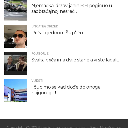
Njemačka, državljanin BiH poginuo u
saobraćajnoj nesreći..
UNCATEGORIZED
Priča o jednom Šup*iću..
POUSORJE
Svaka priča ima dvije stane a vi ste lagali..
VIJESTI
I čudimo se kad dođe do onoga
najgoreg…❗️
Copyright © 2024. novinar.ba, sva prava pridrtžana. Mi pišemo o