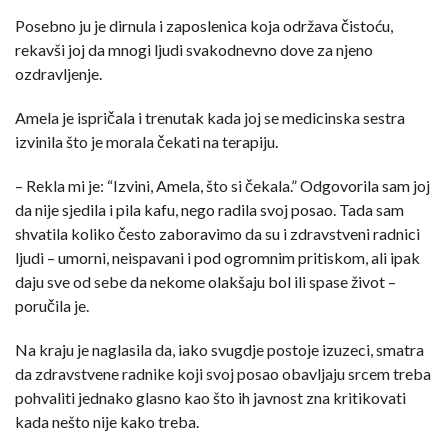
Posebno ju je dirnula i zaposlenica koja održava čistoću,
rekavši joj da mnogi ljudi svakodnevno dove za njeno
ozdravljenje.
Amela je ispričala i trenutak kada joj se medicinska sestra
izvinila što je morala čekati na terapiju.
– Rekla mi je: “Izvini, Amela, što si čekala.” Odgovorila sam joj
da nije sjedila i pila kafu, nego radila svoj posao. Tada sam
shvatila koliko često zaboravimo da su i zdravstveni radnici
ljudi – umorni, neispavani i pod ogromnim pritiskom, ali ipak
daju sve od sebe da nekome olakšaju bol ili spase život –
poručila je.
Na kraju je naglasila da, iako svugdje postoje izuzeci, smatra
da zdravstvene radnike koji svoj posao obavljaju srcem treba
pohvaliti jednako glasno kao što ih javnost zna kritikovati
kada nešto nije kako treba.