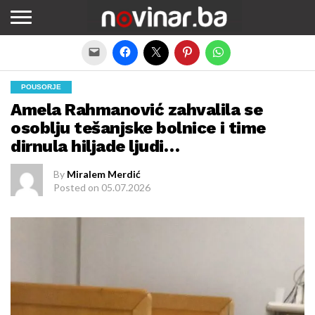
Exit mobile version
POUSORJE
Amela Rahmanović zahvalila se
osoblju tešanjske bolnice i time
dirnula hiljade ljudi…
By
Miralem Merdić
Posted on
05.07.2026