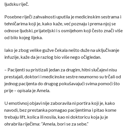
ljudsku riječ.
Posebne riječi zahvalnosti uputila je medicinskim sestrama i
tehničarima koji je, kako kaže, već poznaju i prema njoj se
odnose ljudski, prijateljski i s osmijehom koji često znači više
od bilo kojeg lijeka.
Iako je zbog velike gužve čekala nešto duže na uključivanje
infuzije, kaže da je razlog bio više nego očigledan.
– Pacijenti su pristizali jedan za drugim, hitni slučajevi nisu
prestajali, doktori i medicinske sestre neumorno su trčali od
jednog pacijenta do drugog pokušavajući svima pomoći što
prije – opisala je Amela.
U emotivnoj objavi nije zaboravila ni portira koji je, kako
navodi, bez prestanka pomagao pacijentima i pitao kome
trebaju lift, kolica ili nosila, kao ni doktoricu koja ju je
ohrabrila riječima: “Amela, bori se za sebe.”