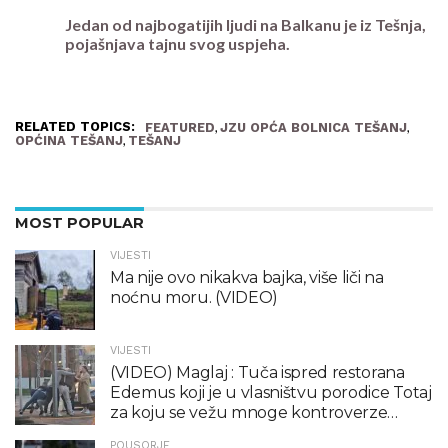
Jedan od najbogatijih ljudi na Balkanu je iz Tešnja,
pojašnjava tajnu svog uspjeha.
RELATED TOPICS:
,
,
FEATURED
JZU OPĆA BOLNICA TEŠANJ
,
OPĆINA TEŠANJ
TEŠANJ
MOST POPULAR
VIJESTI
Ma nije ovo nikakva bajka, više liči na
noćnu moru. (VIDEO)
VIJESTI
(VIDEO) Maglaj : Tuča ispred restorana
Edemus koji je u vlasništvu porodice Totaj
za koju se vežu mnoge kontroverze…
POUSORJE