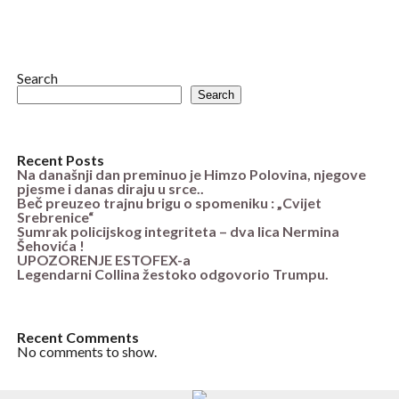
Search
Search
Recent Posts
Na današnji dan preminuo je Himzo Polovina, njegove
pjesme i danas diraju u srce..
Beč preuzeo trajnu brigu o spomeniku : „Cvijet
Srebrenice“
Sumrak policijskog integriteta – dva lica Nermina
Šehovića !
UPOZORENJE ESTOFEX-a
Legendarni Collina žestoko odgovorio Trumpu.
Recent Comments
No comments to show.