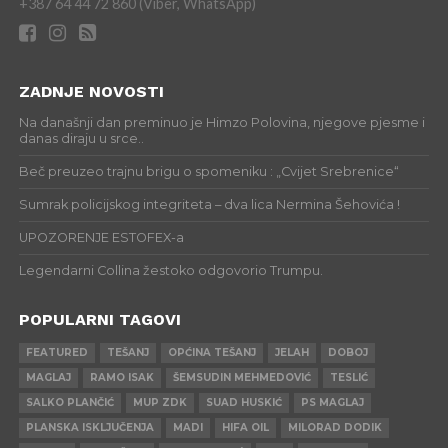
+387 64 44 72 860 (Viber, WhatsApp)
ZADNJE NOVOSTI
Na današnji dan preminuo je Himzo Polovina, njegove pjesme i
danas diraju u srce..
Beč preuzeo trajnu brigu o spomeniku : „Cvijet Srebrenice“
Sumrak policijskog integriteta – dva lica Nermina Šehovića !
UPOZORENJE ESTOFEX-a
Legendarni Collina žestoko odgovorio Trumpu.
POPULARNI TAGOVI
FEATURED
TEŠANJ
OPĆINA TEŠANJ
JELAH
DOBOJ
MAGLAJ
RAMO ISAK
ŠEMSUDIN MEHMEDOVIĆ
TESLIĆ
SALKO PLANČIĆ
MUP ZDK
SUAD HUSKIĆ
PS MAGLAJ
PLANSKA ISKLJUČENJA
MADI
HIFA OIL
MILORAD DODIK