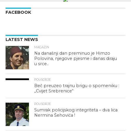
FACEBOOK
LATEST NEWS
MAGAZIN
Na današnji dan preminuo je Himzo
Polovina, njegove pjesme i danas diraju
u srce..
POUSORJE
Beč preuzeo trajnu brigu o spomeniku :
„Cvijet Srebrenice“
POUSORJE
Sumrak policijskog integriteta – dva lica
Nermina Šehovića !