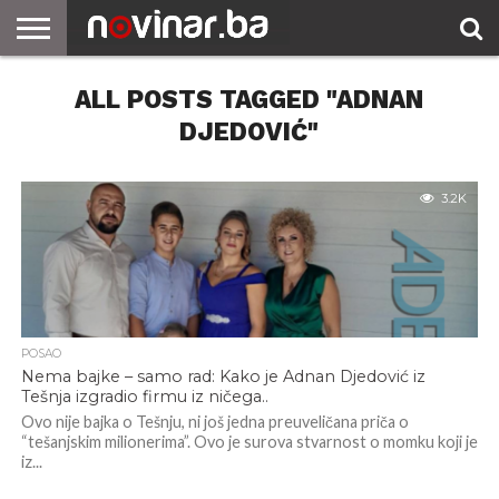
ALL POSTS TAGGED "ADNAN
DJEDOVIĆ"
3.2K
POSAO
Nema bajke – samo rad: Kako je Adnan Djedović iz
Tešnja izgradio firmu iz ničega..
Ovo nije bajka o Tešnju, ni još jedna preuveličana priča o
“tešanjskim milionerima”. Ovo je surova stvarnost o momku koji je
iz...