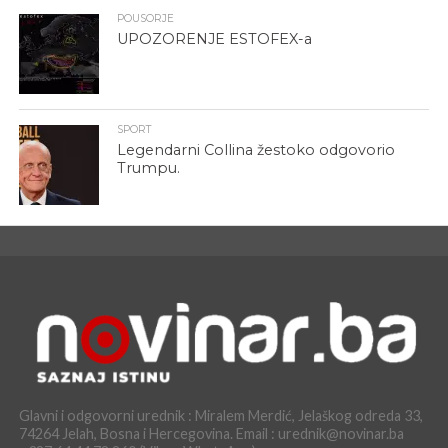
POUSORJE
UPOZORENJE ESTOFEX-a
SPORT
Legendarni Collina žestoko odgovorio
Trumpu.
Glavni i odgovorni urednik : Miralem Merdić, Jelaškog odreda 33,
74264 Jelah, Bosna i Hercegovina. Email : urednik@novinar.ba