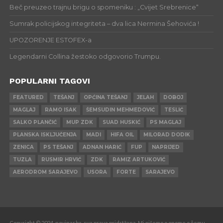
Beč preuzeo trajnu brigu o spomeniku : „Cvijet Srebrenice“
Sumrak policijskog integriteta – dva lica Nermina Šehovića !
UPOZORENJE ESTOFEX-a
Legendarni Collina žestoko odgovorio Trumpu.
POPULARNI TAGOVI
FEATURED
TEŠANJ
OPĆINA TEŠANJ
JELAH
DOBOJ
MAGLAJ
RAMO ISAK
ŠEMSUDIN MEHMEDOVIĆ
TESLIĆ
SALKO PLANČIĆ
MUP ZDK
SUAD HUSKIĆ
PS MAGLAJ
PLANSKA ISKLJUČENJA
MADI
HIFA OIL
MILORAD DODIK
ZENICA
PS TEŠANJ
ADNAN HARIĆ
FUP
NAPRIJED
TUZLA
RUSMIR HRVIĆ
ZDK
RAMIZ ARTUKOVIĆ
AERODROM SARAJEVO
USORA
FORTE
SARAJEVO
Copyright © 2024. novinar.ba, sva prava pridrtžana. Mi pišemo o onome o čemu