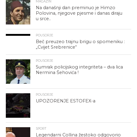
MAGAZIN
Na današnji dan preminuo je Himzo
Polovina, njegove pjesme i danas diraju
u srce..
POUSORJE
Beč preuzeo trajnu brigu o spomeniku :
„Cvijet Srebrenice“
POUSORJE
Sumrak policijskog integriteta – dva lica
Nermina Šehovića !
POUSORJE
UPOZORENJE ESTOFEX-a
SPORT
Legendarni Collina žestoko odgovorio