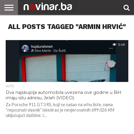
ALL POSTS TAGGED "ARMIN HRVIĆ"
5.4K
AUTO
Dva najskuplja automobila uvezena ove godine u BiH
imaju istu adresu, Jelah (VIDEO).
Za Porsche 911 GT3 RS, koji se našao na vrhu liste, nama
“nepoznati vlasnik” iskeširao je nevjerovatnih 699.026 KM
uključujući dažbine. I...