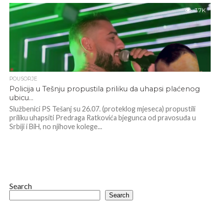
3.7K
POUSORJE
Policija u Tešnju propustila priliku da uhapsi plaćenog
ubicu…
Službenici PS Tešanj su 26.07. (proteklog mjeseca) propustili
priliku uhapsiti Predraga Ratkovića bjegunca od pravosuđa u
Srbiji i BiH, no njihove kolege...
Search
Search