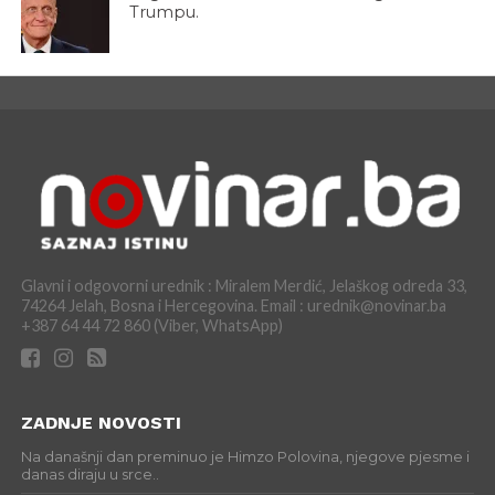
Trumpu.
Glavni i odgovorni urednik : Miralem Merdić, Jelaškog odreda 33,
74264 Jelah, Bosna i Hercegovina. Email : urednik@novinar.ba
+387 64 44 72 860 (Viber, WhatsApp)
ZADNJE NOVOSTI
Na današnji dan preminuo je Himzo Polovina, njegove pjesme i
danas diraju u srce..