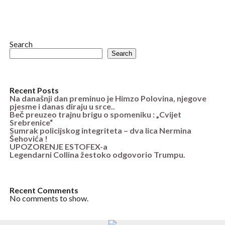
Search
Search
Recent Posts
Na današnji dan preminuo je Himzo Polovina, njegove
pjesme i danas diraju u srce..
Beč preuzeo trajnu brigu o spomeniku : „Cvijet
Srebrenice“
Sumrak policijskog integriteta – dva lica Nermina
Šehovića !
UPOZORENJE ESTOFEX-a
Legendarni Collina žestoko odgovorio Trumpu.
Recent Comments
No comments to show.