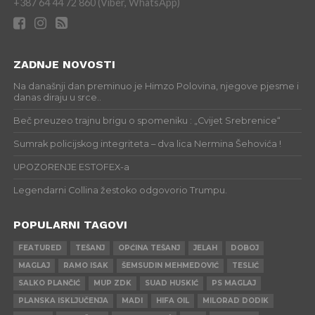
+387 64 44 72 860 (Viber, WhatsApp)
ZADNJE NOVOSTI
Na današnji dan preminuo je Himzo Polovina, njegove pjesme i
danas diraju u srce..
Beč preuzeo trajnu brigu o spomeniku : „Cvijet Srebrenice“
Sumrak policijskog integriteta – dva lica Nermina Šehovića !
UPOZORENJE ESTOFEX-a
Legendarni Collina žestoko odgovorio Trumpu.
POPULARNI TAGOVI
FEATURED
TEŠANJ
OPĆINA TEŠANJ
JELAH
DOBOJ
MAGLAJ
RAMO ISAK
ŠEMSUDIN MEHMEDOVIĆ
TESLIĆ
SALKO PLANČIĆ
MUP ZDK
SUAD HUSKIĆ
PS MAGLAJ
PLANSKA ISKLJUČENJA
MADI
HIFA OIL
MILORAD DODIK