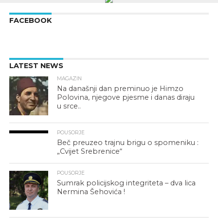
FACEBOOK
LATEST NEWS
MAGAZIN
Na današnji dan preminuo je Himzo
Polovina, njegove pjesme i danas diraju
u srce..
POUSORJE
Beč preuzeo trajnu brigu o spomeniku :
„Cvijet Srebrenice“
POUSORJE
Sumrak policijskog integriteta – dva lica
Nermina Šehovića !