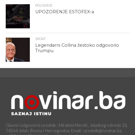
POUSORJE
UPOZORENJE ESTOFEX-a
SPORT
Legendarni Collina žestoko odgovorio
Trumpu.
Glavni i odgovorni urednik : Miralem Merdić, Jelaškog odreda 33,
74264 Jelah, Bosna i Hercegovina. Email : urednik@novinar.ba