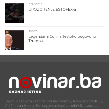
POUSORJE
UPOZORENJE ESTOFEX-a
SPORT
Legendarni Collina žestoko odgovorio
Trumpu.
Glavni i odgovorni urednik : Miralem Merdić, Jelaškog odreda 33,
74264 Jelah, Bosna i Hercegovina. Email : urednik@novinar.ba