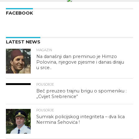
FACEBOOK
LATEST NEWS
MAGAZIN
Na današnji dan preminuo je Himzo
Polovina, njegove pjesme i danas diraju
u srce..
POUSORJE
Beč preuzeo trajnu brigu o spomeniku :
„Cvijet Srebrenice“
POUSORJE
Sumrak policijskog integriteta – dva lica
Nermina Šehovića !