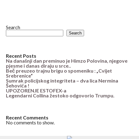
Search
Search
Recent Posts
Na današnji dan preminuo je Himzo Polovina, njegove
pjesme i danas diraju u srce..
Beč preuzeo trajnu brigu o spomeniku : „Cvijet
Srebrenice“
Sumrak policijskog integriteta – dva lica Nermina
Šehovića !
UPOZORENJE ESTOFEX-a
Legendarni Collina žestoko odgovorio Trumpu.
Recent Comments
No comments to show.