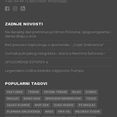
+387 64 44 72 860 (Viber, WhatsApp)
ZADNJE NOVOSTI
Na današnji dan preminuo je Himzo Polovina, njegove pjesme i
danas diraju u srce..
Beč preuzeo trajnu brigu o spomeniku : „Cvijet Srebrenice“
Sumrak policijskog integriteta – dva lica Nermina Šehovića !
UPOZORENJE ESTOFEX-a
Legendarni Collina žestoko odgovorio Trumpu.
POPULARNI TAGOVI
FEATURED
TEŠANJ
OPĆINA TEŠANJ
JELAH
DOBOJ
MAGLAJ
RAMO ISAK
ŠEMSUDIN MEHMEDOVIĆ
TESLIĆ
SALKO PLANČIĆ
MUP ZDK
SUAD HUSKIĆ
PS MAGLAJ
PLANSKA ISKLJUČENJA
MADI
HIFA OIL
MILORAD DODIK