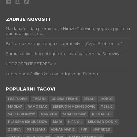
ZADNJE NOVOSTI
Na današnji dan preminuo je Himzo Polovina, njegove pjesme i
danas diraju u srce..
Beč preuzeo trajnu brigu o spomeniku : „Cvijet Srebrenice“
Sumrak policijskog integriteta – dva lica Nermina Šehovića !
UPOZORENJE ESTOFEX-a
Legendarni Collina žestoko odgovorio Trumpu.
POPULARNI TAGOVI
FEATURED
TEŠANJ
OPĆINA TEŠANJ
JELAH
DOBOJ
MAGLAJ
RAMO ISAK
ŠEMSUDIN MEHMEDOVIĆ
TESLIĆ
SALKO PLANČIĆ
MUP ZDK
SUAD HUSKIĆ
PS MAGLAJ
PLANSKA ISKLJUČENJA
MADI
HIFA OIL
MILORAD DODIK
ZENICA
PS TEŠANJ
ADNAN HARIĆ
FUP
NAPRIJED