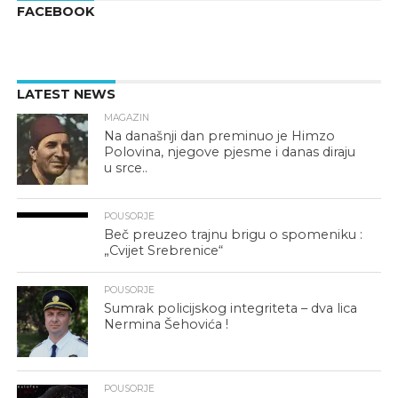
FACEBOOK
LATEST NEWS
MAGAZIN
Na današnji dan preminuo je Himzo
Polovina, njegove pjesme i danas diraju
u srce..
POUSORJE
Beč preuzeo trajnu brigu o spomeniku :
„Cvijet Srebrenice“
POUSORJE
Sumrak policijskog integriteta – dva lica
Nermina Šehovića !
POUSORJE