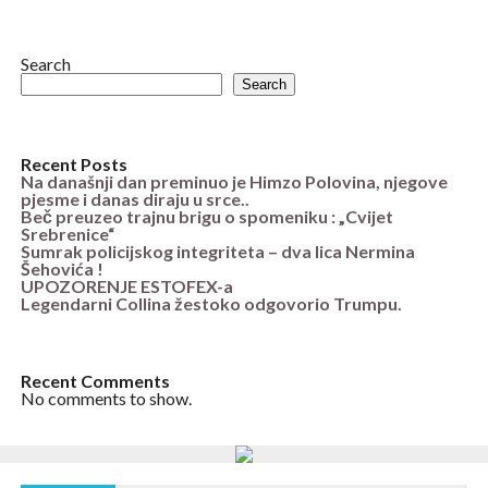
Search
Search
Recent Posts
Na današnji dan preminuo je Himzo Polovina, njegove
pjesme i danas diraju u srce..
Beč preuzeo trajnu brigu o spomeniku : „Cvijet
Srebrenice“
Sumrak policijskog integriteta – dva lica Nermina
Šehovića !
UPOZORENJE ESTOFEX-a
Legendarni Collina žestoko odgovorio Trumpu.
Recent Comments
No comments to show.