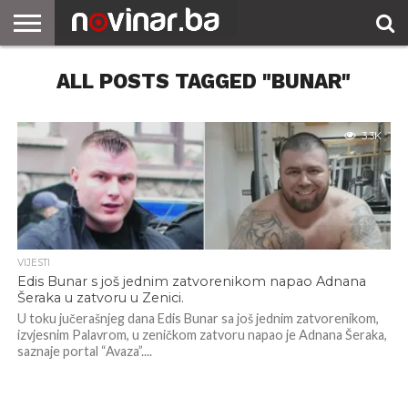
ALL POSTS TAGGED "BUNAR"
3.3K
VIJESTI
Edis Bunar s još jednim zatvorenikom napao Adnana
Šeraka u zatvoru u Zenici.
U toku jučerašnjeg dana Edis Bunar sa još jednim zatvorenikom,
izvjesnim Palavrom, u zeničkom zatvoru napao je Adnana Šeraka,
saznaje portal “Avaza”....