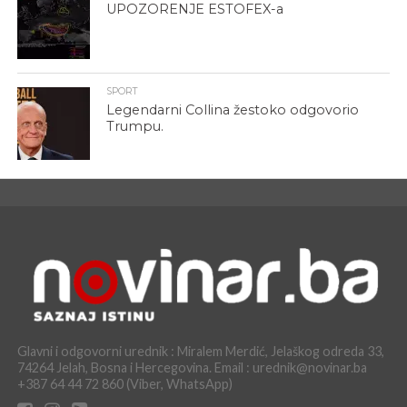
UPOZORENJE ESTOFEX-a
SPORT
Legendarni Collina žestoko odgovorio
Trumpu.
Glavni i odgovorni urednik : Miralem Merdić, Jelaškog odreda 33,
74264 Jelah, Bosna i Hercegovina. Email : urednik@novinar.ba
+387 64 44 72 860 (Viber, WhatsApp)