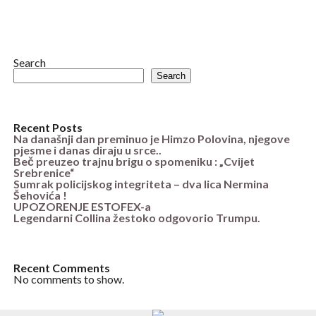
Search
Search
Recent Posts
Na današnji dan preminuo je Himzo Polovina, njegove
pjesme i danas diraju u srce..
Beč preuzeo trajnu brigu o spomeniku : „Cvijet
Srebrenice“
Sumrak policijskog integriteta – dva lica Nermina
Šehovića !
UPOZORENJE ESTOFEX-a
Legendarni Collina žestoko odgovorio Trumpu.
Recent Comments
No comments to show.