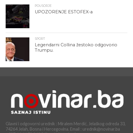
POUSORJE
UPOZORENJE ESTOFEX-a
SPORT
Legendarni Collina žestoko odgovorio
Trumpu.
Glavni i odgovorni urednik : Miralem Merdić, Jelaškog odreda 33,
74264 Jelah, Bosna i Hercegovina. Email : urednik@novinar.ba