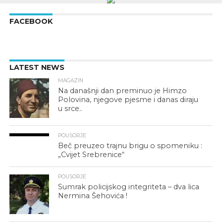
FACEBOOK
LATEST NEWS
MAGAZIN
Na današnji dan preminuo je Himzo
Polovina, njegove pjesme i danas diraju
u srce..
POUSORJE
Beč preuzeo trajnu brigu o spomeniku :
„Cvijet Srebrenice“
POUSORJE
Sumrak policijskog integriteta – dva lica
Nermina Šehovića !