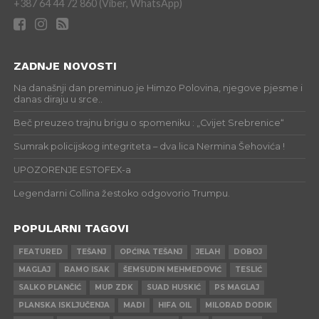
+387 64 44 72 860 (Viber, WhatsApp)
ZADNJE NOVOSTI
Na današnji dan preminuo je Himzo Polovina, njegove pjesme i
danas diraju u srce..
Beč preuzeo trajnu brigu o spomeniku : „Cvijet Srebrenice“
Sumrak policijskog integriteta – dva lica Nermina Šehovića !
UPOZORENJE ESTOFEX-a
Legendarni Collina žestoko odgovorio Trumpu.
POPULARNI TAGOVI
FEATURED
TEŠANJ
OPĆINA TEŠANJ
JELAH
DOBOJ
MAGLAJ
RAMO ISAK
ŠEMSUDIN MEHMEDOVIĆ
TESLIĆ
SALKO PLANČIĆ
MUP ZDK
SUAD HUSKIĆ
PS MAGLAJ
PLANSKA ISKLJUČENJA
MADI
HIFA OIL
MILORAD DODIK