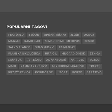
POPULARNI TAGOVI
FEATURED
TEŠANJ
OPĆINA TEŠANJ
JELAH
DOBOJ
MAGLAJ
RAMO ISAK
ŠEMSUDIN MEHMEDOVIĆ
TESLIĆ
SALKO PLANČIĆ
SUAD HUSKIĆ
PS MAGLAJ
PLANSKA ISKLJUČENJA
HIFA OIL
MILORAD DODIK
ZENICA
MUP ZDK
PS TEŠANJ
ADNAN HARIĆ
NAPRIJED
TUZLA
MADI
RAMIZ ARTUKOVIĆ
AERODROM SARAJEVO
TREPČE
KPZ ZT ZENICA
KORIDOR 5C
USORA
FORTE
SARAJEVO