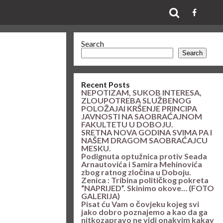
Search
Search
Recent Posts
NEPOTIZAM, SUKOB INTERESA,
ZLOUPOTREBA SLUŽBENOG
POLOŽAJAI KRŠENJE PRINCIPA
JAVNOSTI NA SAOBRAĆAJNOM
FAKULTETU U DOBOJU.
SRETNA NOVA GODINA SVIMA PA I
NAŠEM DRAGOM SAOBRAĆAJCU
MESKU.
Podignuta optužnica protiv Seada
Arnautovića i Samira Mehinovića
zbog ratnog zločina u Doboju.
Zenica : Tribina političkog pokreta
“NAPRIJED”. Skinimo okove… (FOTO
GALERIJA)
Pisat ću Vam o čovjeku kojeg svi
jako dobro poznajemo a kao da ga
nitkozapravo ne vidi onakvim kakav