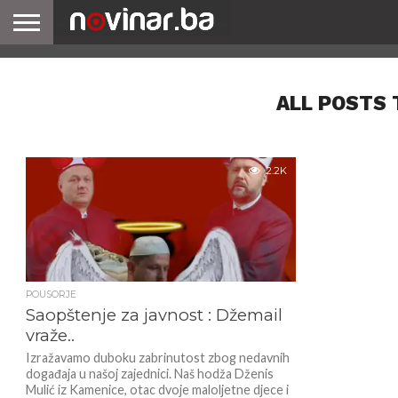
ALL POSTS 
2.2K
POUSORJE
Saopštenje za javnost : Džemail
vraže..
Izražavamo duboku zabrinutost zbog nedavnih
događaja u našoj zajednici. Naš hodža Dženis
Mulić iz Kamenice, otac dvoje maloljetne djece i