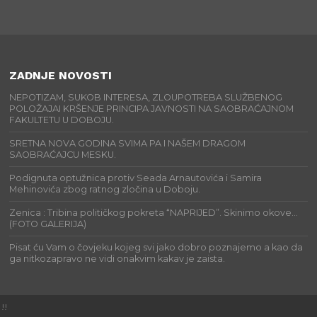
ZADNJE NOVOSTI
NEPOTIZAM, SUKOB INTERESA, ZLOUPOTREBA SLUŽBENOG
POLOŽAJAI KRŠENJE PRINCIPA JAVNOSTI NA SAOBRAĆAJNOM
FAKULTETU U DOBOJU.
SRETNA NOVA GODINA SVIMA PA I NAŠEM DRAGOM
SAOBRAĆAJCU MESKU.
Podignuta optužnica protiv Seada Arnautovića i Samira
Mehinovića zbog ratnog zločina u Doboju.
Zenica : Tribina političkog pokreta “NAPRIJED”. Skinimo okove…
(FOTO GALERIJA)
Pisat ću Vam o čovjeku kojeg svi jako dobro poznajemo a kao da
ga nitkozapravo ne vidi onakvim kakav je zaista.
!!