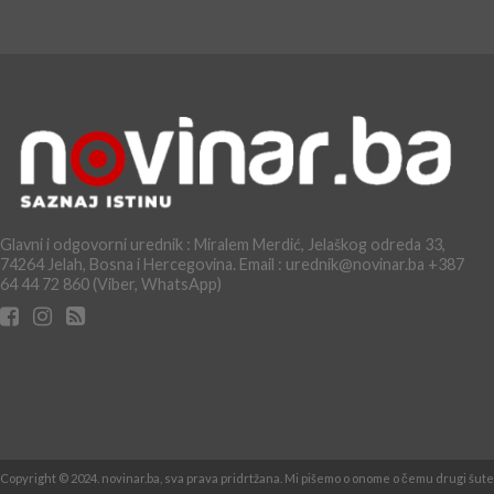
Glavni i odgovorni urednik : Miralem Merdić, Jelaškog odreda 33,
74264 Jelah, Bosna i Hercegovina. Email : urednik@novinar.ba +387
64 44 72 860 (Viber, WhatsApp)
Copyright © 2024. novinar.ba, sva prava pridrtžana. Mi pišemo o onome o čemu drugi šute 