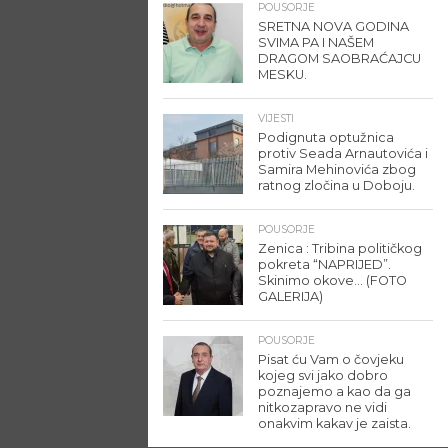
POUSORJE
SRETNA NOVA GODINA
SVIMA PA I NAŠEM
DRAGOM SAOBRAĆAJCU
MESKU.
VIJESTI
Podignuta optužnica
protiv Seada Arnautovića i
Samira Mehinovića zbog
ratnog zločina u Doboju.
POUSORJE
Zenica : Tribina političkog
pokreta “NAPRIJED”.
Skinimo okove… (FOTO
GALERIJA)
POUSORJE
Pisat ću Vam o čovjeku
kojeg svi jako dobro
poznajemo a kao da ga
nitkozapravo ne vidi
onakvim kakav je zaista.