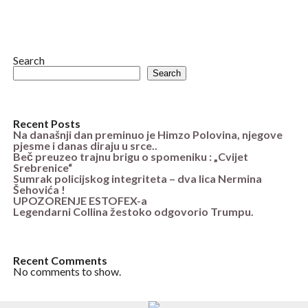
Search
Search
Recent Posts
Na današnji dan preminuo je Himzo Polovina, njegove
pjesme i danas diraju u srce..
Beč preuzeo trajnu brigu o spomeniku : „Cvijet
Srebrenice“
Sumrak policijskog integriteta – dva lica Nermina
Šehovića !
UPOZORENJE ESTOFEX-a
Legendarni Collina žestoko odgovorio Trumpu.
Recent Comments
No comments to show.