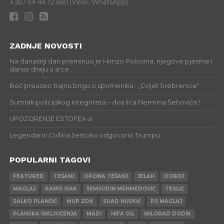
+387 64 44 72 860 (Viber, WhatsApp)
ZADNJE NOVOSTI
Na današnji dan preminuo je Himzo Polovina, njegove pjesme i
danas diraju u srce..
Beč preuzeo trajnu brigu o spomeniku : „Cvijet Srebrenice“
Sumrak policijskog integriteta – dva lica Nermina Šehovića !
UPOZORENJE ESTOFEX-a
Legendarni Collina žestoko odgovorio Trumpu.
POPULARNI TAGOVI
FEATURED
TEŠANJ
OPĆINA TEŠANJ
JELAH
DOBOJ
MAGLAJ
RAMO ISAK
ŠEMSUDIN MEHMEDOVIĆ
TESLIĆ
SALKO PLANČIĆ
MUP ZDK
SUAD HUSKIĆ
PS MAGLAJ
PLANSKA ISKLJUČENJA
MADI
HIFA OIL
MILORAD DODIK