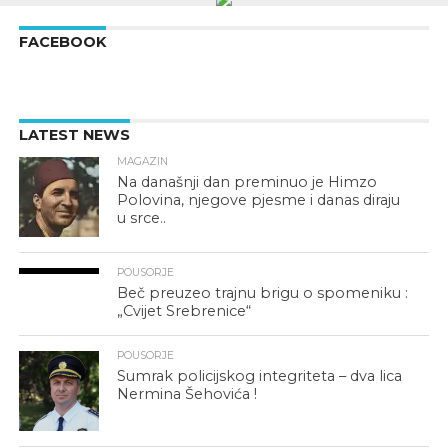
FACEBOOK
LATEST NEWS
MAGAZIN
Na današnji dan preminuo je Himzo
Polovina, njegove pjesme i danas diraju
u srce..
POUSORJE
Beč preuzeo trajnu brigu o spomeniku :
„Cvijet Srebrenice“
POUSORJE
Sumrak policijskog integriteta – dva lica
Nermina Šehovića !