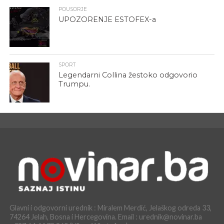
POUSORJE
UPOZORENJE ESTOFEX-a
SPORT
Legendarni Collina žestoko odgovorio
Trumpu.
Glavni i odgovorni urednik : Miralem Merdić, Jelaškog odreda 33,
74264 Jelah, Bosna i Hercegovina. Email : urednik@novinar.ba