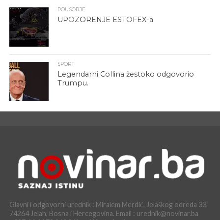
POUSORJE
UPOZORENJE ESTOFEX-a
SPORT
Legendarni Collina žestoko odgovorio
Trumpu.
Glavni i odgovorni urednik : Miralem Merdić, Jelaškog odreda 33,
74264 Jelah, Bosna i Hercegovina. Email : urednik@novinar.ba