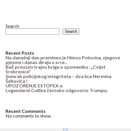
Search
Search
Recent Posts
Na današnji dan preminuo je Himzo Polovina, njegove
pjesme i danas diraju u srce..
Beč preuzeo trajnu brigu o spomeniku : „Cvijet
Srebrenice“
Sumrak policijskog integriteta – dva lica Nermina
Šehovića !
UPOZORENJE ESTOFEX-a
Legendarni Collina žestoko odgovorio Trumpu.
Recent Comments
No comments to show.