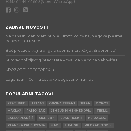
+387 64 44 72 860 (Viber, WhatsApp)
ZADNJE NOVOSTI
Na današnji dan preminuo je Himzo Polovina, njegove pjesme i
danas diraju u srce..
Beč preuzeo trajnu brigu o spomeniku : „Cvijet Srebrenice“
Sumrak policijskog integriteta – dva lica Nermina Šehovića !
UPOZORENJE ESTOFEX-a
Legendarni Collina žestoko odgovorio Trumpu.
POPULARNI TAGOVI
FEATURED
TEŠANJ
OPĆINA TEŠANJ
JELAH
DOBOJ
MAGLAJ
RAMO ISAK
ŠEMSUDIN MEHMEDOVIĆ
TESLIĆ
SALKO PLANČIĆ
MUP ZDK
SUAD HUSKIĆ
PS MAGLAJ
PLANSKA ISKLJUČENJA
MADI
HIFA OIL
MILORAD DODIK