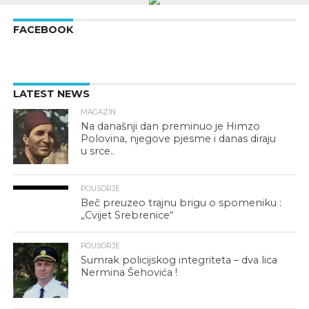
FACEBOOK
LATEST NEWS
MAGAZIN
Na današnji dan preminuo je Himzo
Polovina, njegove pjesme i danas diraju
u srce..
POUSORJE
Beč preuzeo trajnu brigu o spomeniku :
„Cvijet Srebrenice“
POUSORJE
Sumrak policijskog integriteta – dva lica
Nermina Šehovića !