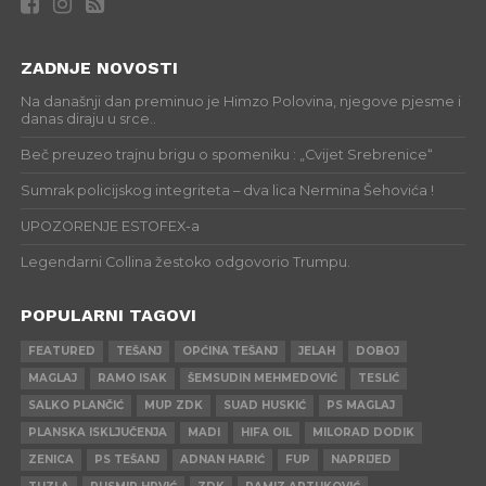
ZADNJE NOVOSTI
Na današnji dan preminuo je Himzo Polovina, njegove pjesme i
danas diraju u srce..
Beč preuzeo trajnu brigu o spomeniku : „Cvijet Srebrenice“
Sumrak policijskog integriteta – dva lica Nermina Šehovića !
UPOZORENJE ESTOFEX-a
Legendarni Collina žestoko odgovorio Trumpu.
POPULARNI TAGOVI
FEATURED
TEŠANJ
OPĆINA TEŠANJ
JELAH
DOBOJ
MAGLAJ
RAMO ISAK
ŠEMSUDIN MEHMEDOVIĆ
TESLIĆ
SALKO PLANČIĆ
MUP ZDK
SUAD HUSKIĆ
PS MAGLAJ
PLANSKA ISKLJUČENJA
MADI
HIFA OIL
MILORAD DODIK
ZENICA
PS TEŠANJ
ADNAN HARIĆ
FUP
NAPRIJED