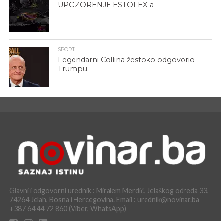
UPOZORENJE ESTOFEX-a
SPORT
Legendarni Collina žestoko odgovorio
Trumpu.
Glavni i odgovorni urednik : Miralem Merdić, Jelaškog odreda 33,
74264 Jelah, Bosna i Hercegovina. Email : urednik@novinar.ba
+387 64 44 72 860 (Viber, WhatsApp)