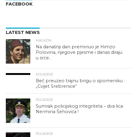
FACEBOOK
LATEST NEWS
MAGAZIN
Na današnji dan preminuo je Himzo
Polovina, njegove pjesme i danas diraju
u srce..
POUSORJE
Beč preuzeo trajnu brigu o spomeniku :
„Cvijet Srebrenice“
POUSORJE
Sumrak policijskog integriteta – dva lica
Nermina Šehovića !
POUSORJE