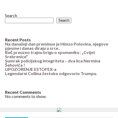
Search
Search
Recent Posts
Na današnji dan preminuo je Himzo Polovina, njegove
pjesme i danas diraju u srce..
Beč preuzeo trajnu brigu o spomeniku : „Cvijet
Srebrenice“
Sumrak policijskog integriteta – dva lica Nermina
Šehovića !
UPOZORENJE ESTOFEX-a
Legendarni Collina žestoko odgovorio Trumpu.
Recent Comments
No comments to show.