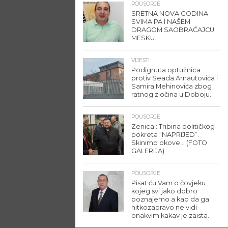
POUSORJE
SRETNA NOVA GODINA
SVIMA PA I NAŠEM
DRAGOM SAOBRAĆAJCU
MESKU.
VIJESTI
Podignuta optužnica
protiv Seada Arnautovića i
Samira Mehinovića zbog
ratnog zločina u Doboju.
POUSORJE
Zenica : Tribina političkog
pokreta “NAPRIJED”.
Skinimo okove… (FOTO
GALERIJA)
POUSORJE
Pisat ću Vam o čovjeku
kojeg svi jako dobro
poznajemo a kao da ga
nitkozapravo ne vidi
onakvim kakav je zaista.