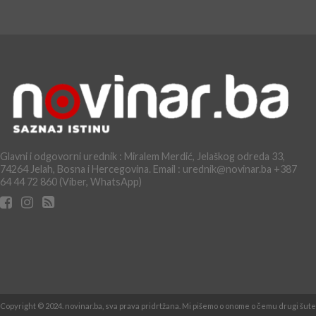
Glavni i odgovorni urednik : Miralem Merdić, Jelaškog odreda 33,
74264 Jelah, Bosna i Hercegovina. Email : urednik@novinar.ba +387
64 44 72 860 (Viber, WhatsApp)
Copyright © 2024. novinar.ba, sva prava pridrtžana. Mi pišemo o onome o čemu drugi šute 