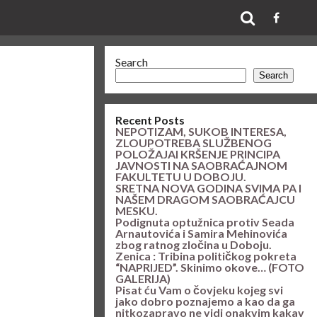
Search
Search
Recent Posts
NEPOTIZAM, SUKOB INTERESA,
ZLOUPOTREBA SLUŽBENOG
POLOŽAJAI KRŠENJE PRINCIPA
JAVNOSTI NA SAOBRAĆAJNOM
FAKULTETU U DOBOJU.
SRETNA NOVA GODINA SVIMA PA I
NAŠEM DRAGOM SAOBRAĆAJCU
MESKU.
Podignuta optužnica protiv Seada
Arnautovića i Samira Mehinovića
zbog ratnog zločina u Doboju.
Zenica : Tribina političkog pokreta
“NAPRIJED”. Skinimo okove… (FOTO
GALERIJA)
Pisat ću Vam o čovjeku kojeg svi
jako dobro poznajemo a kao da ga
nitkozapravo ne vidi onakvim kakav