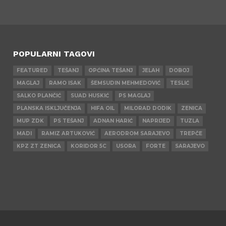
POPULARNI TAGOVI
FEATURED
TEŠANJ
OPĆINA TEŠANJ
JELAH
DOBOJ
MAGLAJ
RAMO ISAK
ŠEMSUDIN MEHMEDOVIĆ
TESLIĆ
SALKO PLANČIĆ
SUAD HUSKIĆ
PS MAGLAJ
PLANSKA ISKLJUČENJA
HIFA OIL
MILORAD DODIK
ZENICA
MUP ZDK
PS TEŠANJ
ADNAN HARIĆ
NAPRIJED
TUZLA
MADI
RAMIZ ARTUKOVIĆ
AERODROM SARAJEVO
TREPČE
KPZ ZT ZENICA
KORIDOR 5C
USORA
FORTE
SARAJEVO