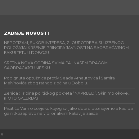
ZADNJE NOVOSTI
NEPOTIZAM, SUKOB INTERESA, ZLOUPOTREBA SLUŽBENOG
POLOŽAJAI KRŠENJE PRINCIPA JAVNOSTI NA SAOBRAĆAJNOM
FAKULTETU U DOBOJU.
SRETNA NOVA GODINA SVIMA PA I NAŠEM DRAGOM
SAOBRAĆAJCU MESKU.
Podignuta optužnica protiv Seada Arnautovića i Samira
Mehinovića zbog ratnog zločina u Doboju.
Zenica : Tribina političkog pokreta “NAPRIJED”. Skinimo okove…
(FOTO GALERIJA)
Pisat ću Vam o čovjeku kojeg svi jako dobro poznajemo a kao da
ga nitkozapravo ne vidi onakvim kakav je zaista.
!!