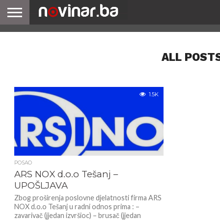
ALL POST
1.5K
POSAO
ARS NOX d.o.o Tešanj –
UPOŠLJAVA
Zbog proširenja poslovne djelatnosti firma ARS
NOX d.o.o Tešanj u radni odnos prima : –
zavarivač (jjedan izvršioc) – brusač (jjedan