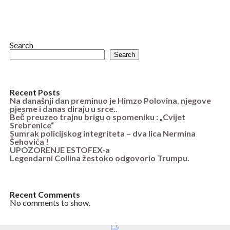
Search
Search
Recent Posts
Na današnji dan preminuo je Himzo Polovina, njegove
pjesme i danas diraju u srce..
Beč preuzeo trajnu brigu o spomeniku : „Cvijet
Srebrenice“
Sumrak policijskog integriteta – dva lica Nermina
Šehovića !
UPOZORENJE ESTOFEX-a
Legendarni Collina žestoko odgovorio Trumpu.
Recent Comments
No comments to show.