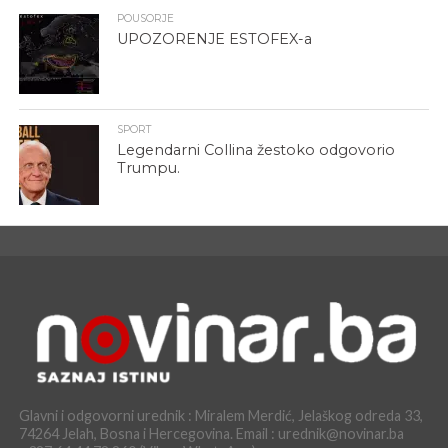
POUSORJE
UPOZORENJE ESTOFEX-a
SPORT
Legendarni Collina žestoko odgovorio
Trumpu.
Glavni i odgovorni urednik : Miralem Merdić, Jelaškog odreda 33,
74264 Jelah, Bosna i Hercegovina. Email : urednik@novinar.ba