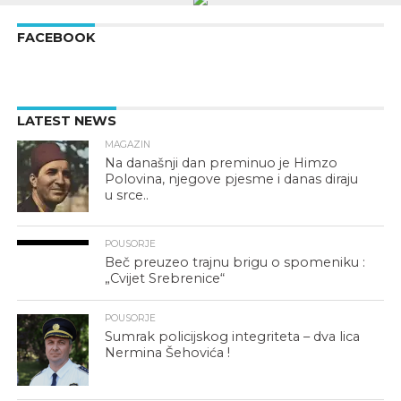
FACEBOOK
LATEST NEWS
MAGAZIN
Na današnji dan preminuo je Himzo
Polovina, njegove pjesme i danas diraju
u srce..
POUSORJE
Beč preuzeo trajnu brigu o spomeniku :
„Cvijet Srebrenice“
POUSORJE
Sumrak policijskog integriteta – dva lica
Nermina Šehovića !