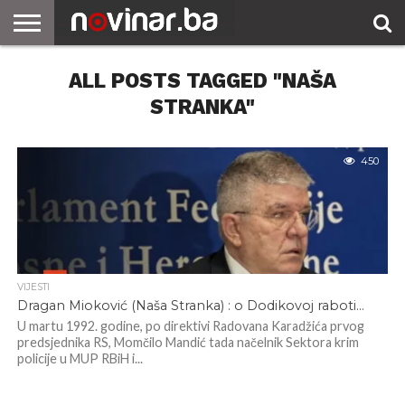
ALL POSTS TAGGED "NAŠA
STRANKA"
450
VIJESTI
Dragan Mioković (Naša Stranka) : o Dodikovoj raboti…
U martu 1992. godine, po direktivi Radovana Karadžića prvog
predsjednika RS, Momčilo Mandić tada načelnik Sektora krim
policije u MUP RBiH i...