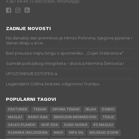
+387 64 44 72 860 (Viber, WhatsApp)
ZADNJE NOVOSTI
Na današnji dan preminuo je Himzo Polovina, njegove pjesme i
danas diraju u srce..
Beč preuzeo trajnu brigu o spomeniku : „Cvijet Srebrenice“
Sumrak policijskog integriteta – dva lica Nermina Šehovića !
UPOZORENJE ESTOFEX-a
Legendarni Collina žestoko odgovorio Trumpu.
POPULARNI TAGOVI
FEATURED
TEŠANJ
OPĆINA TEŠANJ
JELAH
DOBOJ
MAGLAJ
RAMO ISAK
ŠEMSUDIN MEHMEDOVIĆ
TESLIĆ
SALKO PLANČIĆ
MUP ZDK
SUAD HUSKIĆ
PS MAGLAJ
PLANSKA ISKLJUČENJA
MADI
HIFA OIL
MILORAD DODIK