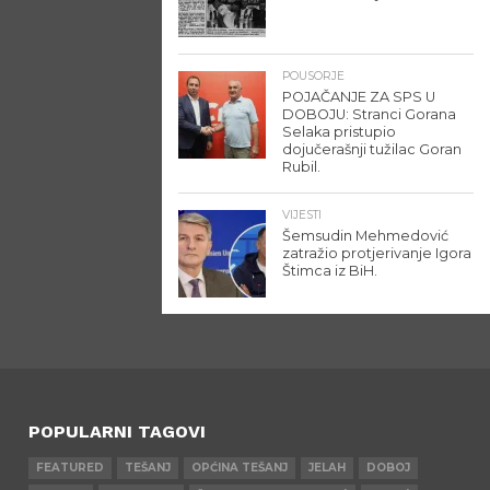
POUSORJE
POJAČANJE ZA SPS U
DOBOJU: Stranci Gorana
Selaka pristupio
dojučerašnji tužilac Goran
Rubil.
VIJESTI
Šemsudin Mehmedović
zatražio protjerivanje Igora
Štimca iz BiH.
POPULARNI TAGOVI
FEATURED
TEŠANJ
OPĆINA TEŠANJ
JELAH
DOBOJ