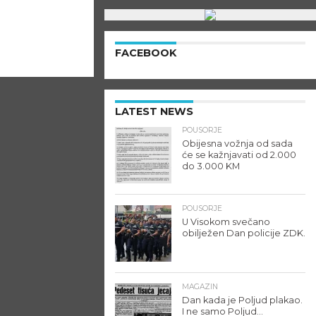
FACEBOOK
LATEST NEWS
POUSORJE
Obijesna vožnja od sada
će se kažnjavati od 2.000
do 3.000 KM
POUSORJE
U Visokom svečano
obilježen Dan policije ZDK.
MAGAZIN
Dan kada je Poljud plakao.
I ne samo Poljud…