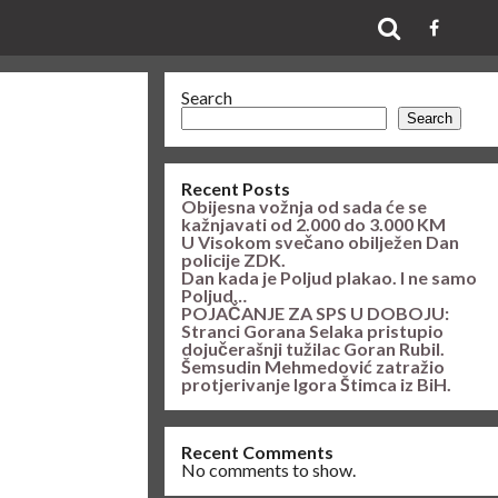
Search
Search
Recent Posts
Obijesna vožnja od sada će se
kažnjavati od 2.000 do 3.000 KM
U Visokom svečano obilježen Dan
policije ZDK.
Dan kada je Poljud plakao. I ne samo
Poljud…
POJAČANJE ZA SPS U DOBOJU:
Stranci Gorana Selaka pristupio
dojučerašnji tužilac Goran Rubil.
Šemsudin Mehmedović zatražio
protjerivanje Igora Štimca iz BiH.
Recent Comments
No comments to show.