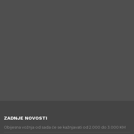
ZADNJE NOVOSTI
Obijesna vožnja od sada će se kažnjavati od 2.000 do 3.000 KM