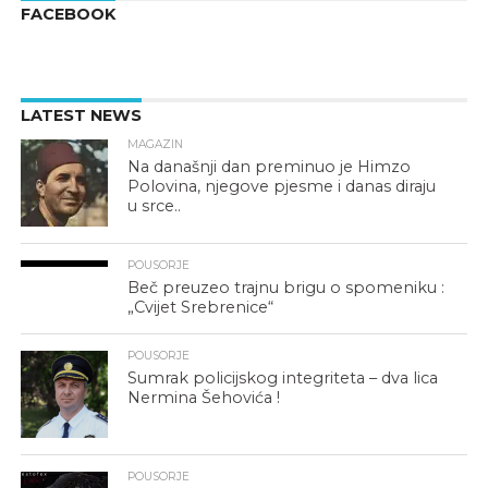
FACEBOOK
LATEST NEWS
MAGAZIN
Na današnji dan preminuo je Himzo
Polovina, njegove pjesme i danas diraju
u srce..
POUSORJE
Beč preuzeo trajnu brigu o spomeniku :
„Cvijet Srebrenice“
POUSORJE
Sumrak policijskog integriteta – dva lica
Nermina Šehovića !
POUSORJE