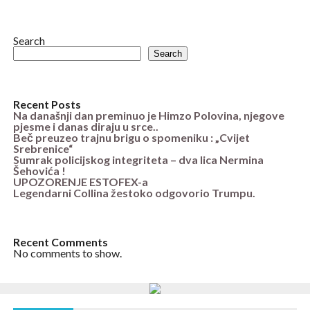
Search
Search
Recent Posts
Na današnji dan preminuo je Himzo Polovina, njegove
pjesme i danas diraju u srce..
Beč preuzeo trajnu brigu o spomeniku : „Cvijet
Srebrenice“
Sumrak policijskog integriteta – dva lica Nermina
Šehovića !
UPOZORENJE ESTOFEX-a
Legendarni Collina žestoko odgovorio Trumpu.
Recent Comments
No comments to show.