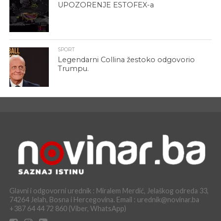
UPOZORENJE ESTOFEX-a
SPORT
Legendarni Collina žestoko odgovorio
Trumpu.
Glavni i odgovorni urednik : Miralem Merdić, Jelaškog odreda 33,
74264 Jelah, Bosna i Hercegovina. Email : urednik@novinar.ba
+387 64 44 72 860 (Viber, WhatsApp)