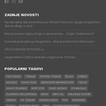
ZADNJE NOVOSTI
Na današnji dan preminuo je Himzo Polovina, njegove pjesme i
danas diraju u srce..
Beč preuzeo trajnu brigu o spomeniku : „Cvijet Srebrenice“
Sumrak policijskog integriteta – dva lica Nermina Šehovića !
UPOZORENJE ESTOFEX-a
Legendarni Collina žestoko odgovorio Trumpu.
POPULARNI TAGOVI
FEATURED
TEŠANJ
OPĆINA TEŠANJ
JELAH
DOBOJ
MAGLAJ
RAMO ISAK
ŠEMSUDIN MEHMEDOVIĆ
TESLIĆ
SALKO PLANČIĆ
MUP ZDK
SUAD HUSKIĆ
PS MAGLAJ
PLANSKA ISKLJUČENJA
MADI
HIFA OIL
MILORAD DODIK
ZENICA
PS TEŠANJ
ADNAN HARIĆ
FUP
NAPRIJED