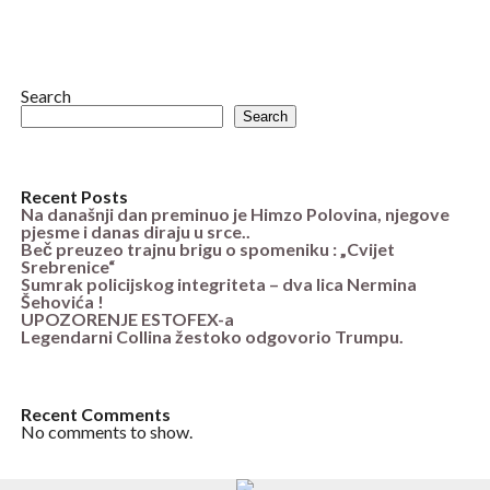
Search
Search
Recent Posts
Na današnji dan preminuo je Himzo Polovina, njegove
pjesme i danas diraju u srce..
Beč preuzeo trajnu brigu o spomeniku : „Cvijet
Srebrenice“
Sumrak policijskog integriteta – dva lica Nermina
Šehovića !
UPOZORENJE ESTOFEX-a
Legendarni Collina žestoko odgovorio Trumpu.
Recent Comments
No comments to show.