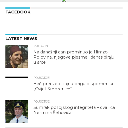
FACEBOOK
LATEST NEWS
MAGAZIN
Na današnji dan preminuo je Himzo
Polovina, njegove pjesme i danas diraju
u srce..
POUSORJE
Beč preuzeo trajnu brigu o spomeniku :
„Cvijet Srebrenice“
POUSORJE
Sumrak policijskog integriteta – dva lica
Nermina Šehovića !