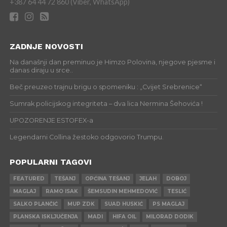
+387 64 44 72 860 (Viber, WhatsApp)
ZADNJE NOVOSTI
Na današnji dan preminuo je Himzo Polovina, njegove pjesme i
danas diraju u srce..
Beč preuzeo trajnu brigu o spomeniku : „Cvijet Srebrenice“
Sumrak policijskog integriteta – dva lica Nermina Šehovića !
UPOZORENJE ESTOFEX-a
Legendarni Collina žestoko odgovorio Trumpu.
POPULARNI TAGOVI
FEATURED
TEŠANJ
OPĆINA TEŠANJ
JELAH
DOBOJ
MAGLAJ
RAMO ISAK
ŠEMSUDIN MEHMEDOVIĆ
TESLIĆ
SALKO PLANČIĆ
MUP ZDK
SUAD HUSKIĆ
PS MAGLAJ
PLANSKA ISKLJUČENJA
MADI
HIFA OIL
MILORAD DODIK