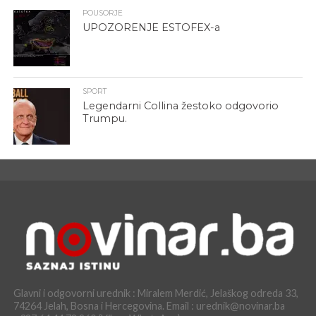
POUSORJE
UPOZORENJE ESTOFEX-a
SPORT
Legendarni Collina žestoko odgovorio
Trumpu.
Glavni i odgovorni urednik : Miralem Merdić, Jelaškog odreda 33,
74264 Jelah, Bosna i Hercegovina. Email : urednik@novinar.ba