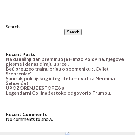
Search
Search
Recent Posts
Na današnji dan preminuo je Himzo Polovina, njegove
pjesme i danas diraju u srce..
Beč preuzeo trajnu brigu o spomeniku : „Cvijet
Srebrenice“
Sumrak policijskog integriteta – dva lica Nermina
Šehovića !
UPOZORENJE ESTOFEX-a
Legendarni Collina žestoko odgovorio Trumpu.
Recent Comments
No comments to show.