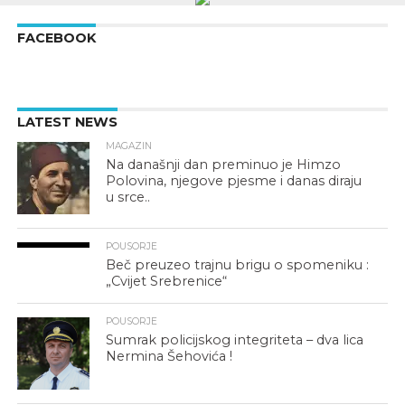
FACEBOOK
LATEST NEWS
MAGAZIN
Na današnji dan preminuo je Himzo
Polovina, njegove pjesme i danas diraju
u srce..
POUSORJE
Beč preuzeo trajnu brigu o spomeniku :
„Cvijet Srebrenice“
POUSORJE
Sumrak policijskog integriteta – dva lica
Nermina Šehovića !