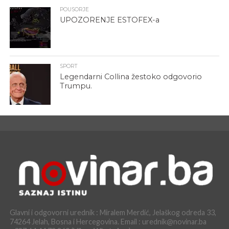
POUSORJE
UPOZORENJE ESTOFEX-a
SPORT
Legendarni Collina žestoko odgovorio
Trumpu.
Glavni i odgovorni urednik : Miralem Merdić, Jelaškog odreda 33,
74264 Jelah, Bosna i Hercegovina. Email : urednik@novinar.ba