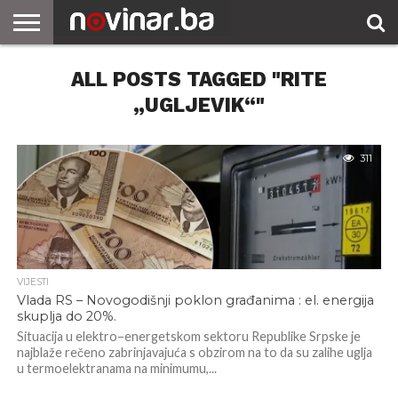
ALL POSTS TAGGED "RITE
„UGLJEVIK“"
311
VIJESTI
Vlada RS – Novogodišnji poklon građanima : el. energija
skuplja do 20%.
Situacija u elektro–energetskom sektoru Republike Srpske je
najblaže rečeno zabrinjavajuća s obzirom na to da su zalihe uglja
u termoelektranama na minimumu,...