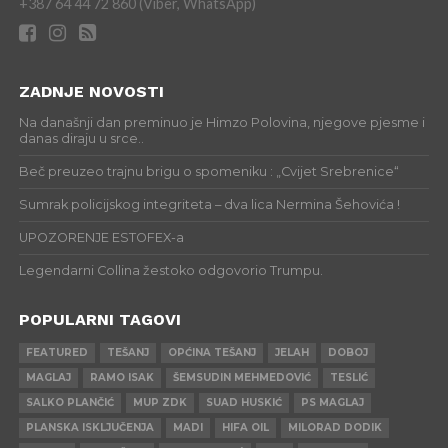
+387 64 44 72 860 (Viber, WhatsApp)
ZADNJE NOVOSTI
Na današnji dan preminuo je Himzo Polovina, njegove pjesme i
danas diraju u srce..
Beč preuzeo trajnu brigu o spomeniku : „Cvijet Srebrenice“
Sumrak policijskog integriteta – dva lica Nermina Šehovića !
UPOZORENJE ESTOFEX-a
Legendarni Collina žestoko odgovorio Trumpu.
POPULARNI TAGOVI
FEATURED
TEŠANJ
OPĆINA TEŠANJ
JELAH
DOBOJ
MAGLAJ
RAMO ISAK
ŠEMSUDIN MEHMEDOVIĆ
TESLIĆ
SALKO PLANČIĆ
MUP ZDK
SUAD HUSKIĆ
PS MAGLAJ
PLANSKA ISKLJUČENJA
MADI
HIFA OIL
MILORAD DODIK