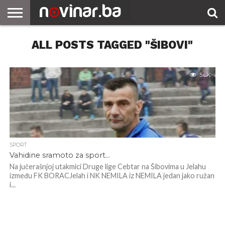
ALL POSTS TAGGED "ŠIBOVI"
5.6K
SPORT
Vahidine sramoto za sport…
Na jučerašnjoj utakmici Druge lige Cebtar na Šibovima u Jelahu
između FK BORACJelah i NK NEMILA iz NEMILA jedan jako ružan
i...