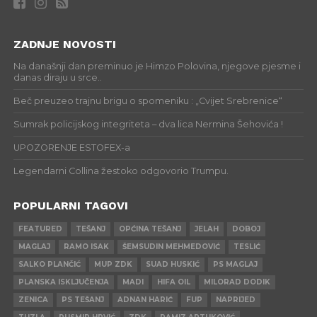
ZADNJE NOVOSTI
Na današnji dan preminuo je Himzo Polovina, njegove pjesme i
danas diraju u srce..
Beč preuzeo trajnu brigu o spomeniku : „Cvijet Srebrenice“
Sumrak policijskog integriteta – dva lica Nermina Šehovića !
UPOZORENJE ESTOFEX-a
Legendarni Collina žestoko odgovorio Trumpu.
POPULARNI TAGOVI
FEATURED
TEŠANJ
OPĆINA TEŠANJ
JELAH
DOBOJ
MAGLAJ
RAMO ISAK
ŠEMSUDIN MEHMEDOVIĆ
TESLIĆ
SALKO PLANČIĆ
MUP ZDK
SUAD HUSKIĆ
PS MAGLAJ
PLANSKA ISKLJUČENJA
MADI
HIFA OIL
MILORAD DODIK
ZENICA
PS TEŠANJ
ADNAN HARIĆ
FUP
NAPRIJED