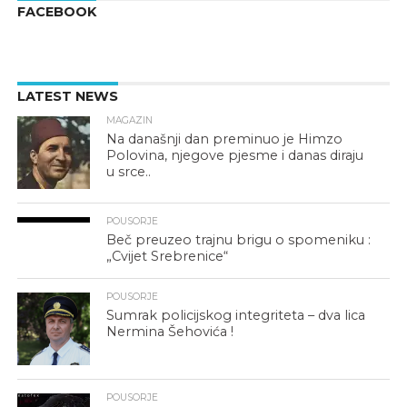
FACEBOOK
LATEST NEWS
MAGAZIN
Na današnji dan preminuo je Himzo
Polovina, njegove pjesme i danas diraju
u srce..
POUSORJE
Beč preuzeo trajnu brigu o spomeniku :
„Cvijet Srebrenice“
POUSORJE
Sumrak policijskog integriteta – dva lica
Nermina Šehovića !
POUSORJE