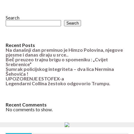
Search
Search
Recent Posts
Na današnji dan preminuo je Himzo Polovina, njegove
pjesme i danas diraju u srce..
Beč preuzeo trajnu brigu o spomeniku : „Cvijet
Srebrenice“
Sumrak policijskog integriteta – dva lica Nermina
Šehovića !
UPOZORENJE ESTOFEX-a
Legendarni Collina žestoko odgovorio Trumpu.
Recent Comments
No comments to show.