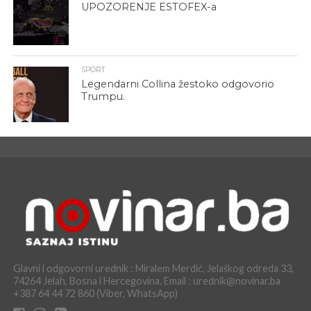
UPOZORENJE ESTOFEX-a
SPORT
Legendarni Collina žestoko odgovorio
Trumpu.
Glavni i odgovorni urednik : Miralem Merdić, Jelaškog odreda 33,
74264 Jelah, Bosna i Hercegovina. Email : urednik@novinar.ba
+387 64 44 72 860 (Viber, WhatsApp)