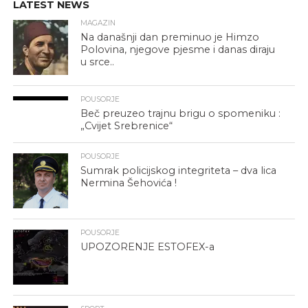
LATEST NEWS
MAGAZIN
Na današnji dan preminuo je Himzo
Polovina, njegove pjesme i danas diraju
u srce..
POUSORJE
Beč preuzeo trajnu brigu o spomeniku :
„Cvijet Srebrenice“
POUSORJE
Sumrak policijskog integriteta – dva lica
Nermina Šehovića !
POUSORJE
UPOZORENJE ESTOFEX-a