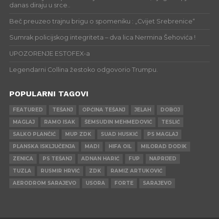
danas diraju u srce..
Beč preuzeo trajnu brigu o spomeniku : „Cvijet Srebrenice“
Sumrak policijskog integriteta – dva lica Nermina Šehovića !
UPOZORENJE ESTOFEX-a
Legendarni Collina žestoko odgovorio Trumpu.
POPULARNI TAGOVI
FEATURED
TEŠANJ
OPĆINA TEŠANJ
JELAH
DOBOJ
MAGLAJ
RAMO ISAK
ŠEMSUDIN MEHMEDOVIĆ
TESLIĆ
SALKO PLANČIĆ
MUP ZDK
SUAD HUSKIĆ
PS MAGLAJ
PLANSKA ISKLJUČENJA
MADI
HIFA OIL
MILORAD DODIK
ZENICA
PS TEŠANJ
ADNAN HARIĆ
FUP
NAPRIJED
TUZLA
RUSMIR HRVIĆ
ZDK
RAMIZ ARTUKOVIĆ
AERODROM SARAJEVO
USORA
FORTE
SARAJEVO