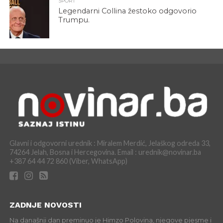
SPORT
Legendarni Collina žestoko odgovorio
Trumpu.
Glavni i odgovorni urednik : Miralem Merdić, Jelaškog odreda 33,
74264 Jelah, Bosna i Hercegovina. Email : urednik@novinar.ba
+387 64 44 72 860 (Viber, WhatsApp)
ZADNJE NOVOSTI
Na današnji dan preminuo je Himzo Polovina, njegove pjesme i