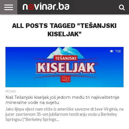
ALL POSTS TAGGED "TEŠANJSKI
KISELJAK"
708
POSAO
Naš Tešanjski kiseljak još jedom među tri najkvalitetnije
mineralne vode na svijetu.
Jako lijepa vijest nam stiže iz američke savezne države Virginia, na
jučer završenom 35-om jubilarnom testiranju voda u Berkeley
Springsu (*Berkeley Springs...