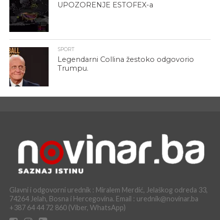
UPOZORENJE ESTOFEX-a
SPORT
Legendarni Collina žestoko odgovorio
Trumpu.
Glavni i odgovorni urednik : Miralem Merdić, Jelaškog odreda 33,
74264 Jelah, Bosna i Hercegovina. Email : urednik@novinar.ba
+387 64 44 72 860 (Viber, WhatsApp)