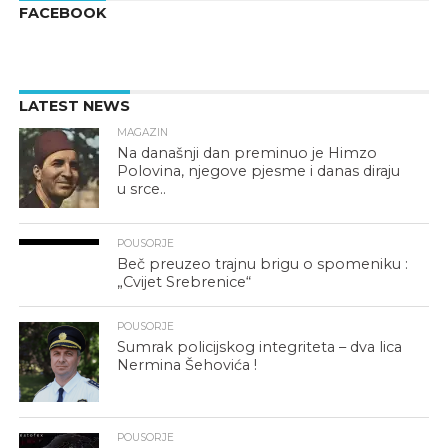
FACEBOOK
LATEST NEWS
MAGAZIN
Na današnji dan preminuo je Himzo
Polovina, njegove pjesme i danas diraju
u srce..
POUSORJE
Beč preuzeo trajnu brigu o spomeniku :
„Cvijet Srebrenice“
POUSORJE
Sumrak policijskog integriteta – dva lica
Nermina Šehovića !
POUSORJE