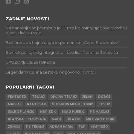
ZADNJE NOVOSTI
Na današnji dan preminuo je Himzo Polovina, njegove pjesme i
danas diraju u srce..
Beč preuzeo trajnu brigu o spomeniku : „Cvijet Srebrenice“
Sumrak policijskog integriteta – dva lica Nermina Šehovića !
UPOZORENJE ESTOFEX-a
Legendarni Collina žestoko odgovorio Trumpu.
POPULARNI TAGOVI
FEATURED
TEŠANJ
OPĆINA TEŠANJ
JELAH
DOBOJ
MAGLAJ
RAMO ISAK
ŠEMSUDIN MEHMEDOVIĆ
TESLIĆ
SALKO PLANČIĆ
MUP ZDK
SUAD HUSKIĆ
PS MAGLAJ
PLANSKA ISKLJUČENJA
MADI
HIFA OIL
MILORAD DODIK
ZENICA
PS TEŠANJ
ADNAN HARIĆ
FUP
NAPRIJED