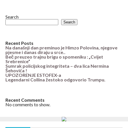
Search
Search
Recent Posts
Na današnji dan preminuo je Himzo Polovina, njegove
pjesme i danas diraju u srce..
Beč preuzeo trajnu brigu o spomeniku : „Cvijet
Srebrenice“
Sumrak policijskog integriteta – dva lica Nermina
Šehovića !
UPOZORENJE ESTOFEX-a
Legendarni Collina žestoko odgovorio Trumpu.
Recent Comments
No comments to show.