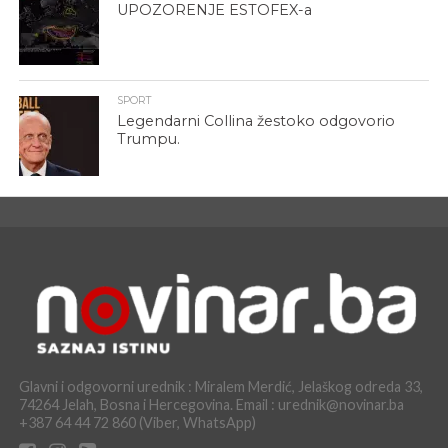
UPOZORENJE ESTOFEX-a
SPORT
Legendarni Collina žestoko odgovorio
Trumpu.
Glavni i odgovorni urednik : Miralem Merdić, Jelaškog odreda 33,
74264 Jelah, Bosna i Hercegovina. Email : urednik@novinar.ba
+387 64 44 72 860 (Viber, WhatsApp)