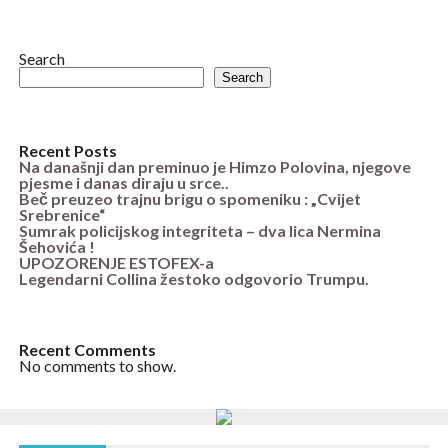
Search
Search
Recent Posts
Na današnji dan preminuo je Himzo Polovina, njegove
pjesme i danas diraju u srce..
Beč preuzeo trajnu brigu o spomeniku : „Cvijet
Srebrenice“
Sumrak policijskog integriteta – dva lica Nermina
Šehovića !
UPOZORENJE ESTOFEX-a
Legendarni Collina žestoko odgovorio Trumpu.
Recent Comments
No comments to show.