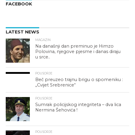
FACEBOOK
LATEST NEWS
MAGAZIN
Na današnji dan preminuo je Himzo
Polovina, njegove pjesme i danas diraju
u srce..
POUSORJE
Beč preuzeo trajnu brigu o spomeniku :
„Cvijet Srebrenice“
POUSORJE
Sumrak policijskog integriteta – dva lica
Nermina Šehovića !
POUSORJE