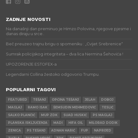
ZADNJE NOVOSTI
Na današnji dan preminuo je Himzo Polovina, njegove pjesme i
danas diraju u srce..
Beč preuzeo trajnu brigu o spomeniku : „Cvijet Srebrenice“
Sumrak policijskog integriteta – dva lica Nermina Šehovića !
UPOZORENJE ESTOFEX-a
Legendarni Collina žestoko odgovorio Trumpu.
POPULARNI TAGOVI
FEATURED
TEŠANJ
OPĆINA TEŠANJ
JELAH
DOBOJ
MAGLAJ
RAMO ISAK
ŠEMSUDIN MEHMEDOVIĆ
TESLIĆ
SALKO PLANČIĆ
MUP ZDK
SUAD HUSKIĆ
PS MAGLAJ
PLANSKA ISKLJUČENJA
MADI
HIFA OIL
MILORAD DODIK
ZENICA
PS TEŠANJ
ADNAN HARIĆ
FUP
NAPRIJED