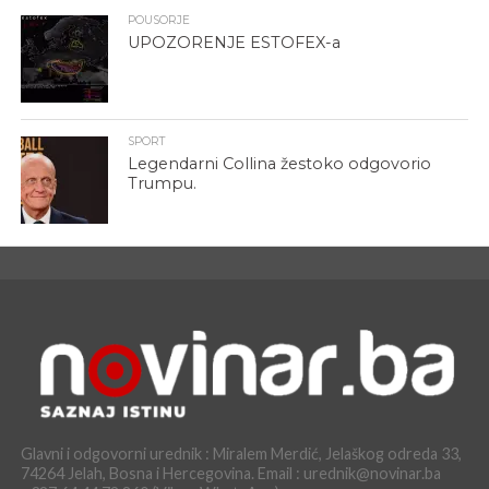
POUSORJE
UPOZORENJE ESTOFEX-a
SPORT
Legendarni Collina žestoko odgovorio
Trumpu.
Glavni i odgovorni urednik : Miralem Merdić, Jelaškog odreda 33,
74264 Jelah, Bosna i Hercegovina. Email : urednik@novinar.ba