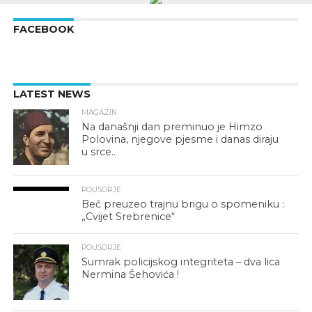
FACEBOOK
LATEST NEWS
MAGAZIN
Na današnji dan preminuo je Himzo
Polovina, njegove pjesme i danas diraju
u srce..
POUSORJE
Beč preuzeo trajnu brigu o spomeniku :
„Cvijet Srebrenice“
POUSORJE
Sumrak policijskog integriteta – dva lica
Nermina Šehovića !