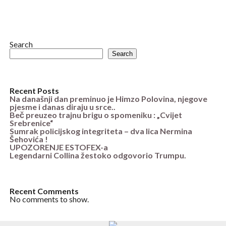
Search
Search
Recent Posts
Na današnji dan preminuo je Himzo Polovina, njegove
pjesme i danas diraju u srce..
Beč preuzeo trajnu brigu o spomeniku : „Cvijet
Srebrenice“
Sumrak policijskog integriteta – dva lica Nermina
Šehovića !
UPOZORENJE ESTOFEX-a
Legendarni Collina žestoko odgovorio Trumpu.
Recent Comments
No comments to show.