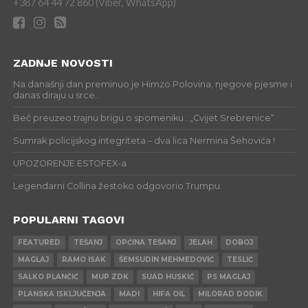
+387 64 44 72 860 (Viber, WhatsApp)
ZADNJE NOVOSTI
Na današnji dan preminuo je Himzo Polovina, njegove pjesme i
danas diraju u srce..
Beč preuzeo trajnu brigu o spomeniku : „Cvijet Srebrenice“
Sumrak policijskog integriteta – dva lica Nermina Šehovića !
UPOZORENJE ESTOFEX-a
Legendarni Collina žestoko odgovorio Trumpu.
POPULARNI TAGOVI
FEATURED
TEŠANJ
OPĆINA TEŠANJ
JELAH
DOBOJ
MAGLAJ
RAMO ISAK
ŠEMSUDIN MEHMEDOVIĆ
TESLIĆ
SALKO PLANČIĆ
MUP ZDK
SUAD HUSKIĆ
PS MAGLAJ
PLANSKA ISKLJUČENJA
MADI
HIFA OIL
MILORAD DODIK