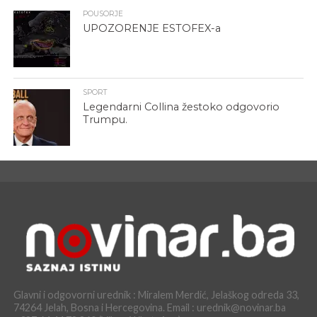
POUSORJE
UPOZORENJE ESTOFEX-a
SPORT
Legendarni Collina žestoko odgovorio
Trumpu.
Glavni i odgovorni urednik : Miralem Merdić, Jelaškog odreda 33,
74264 Jelah, Bosna i Hercegovina. Email : urednik@novinar.ba