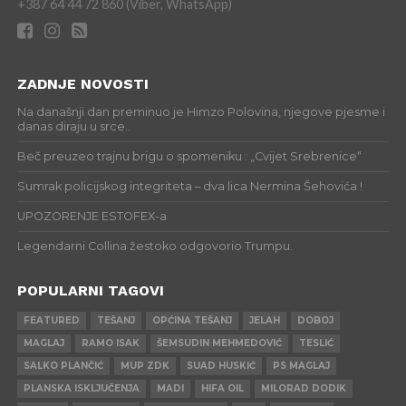
+387 64 44 72 860 (Viber, WhatsApp)
ZADNJE NOVOSTI
Na današnji dan preminuo je Himzo Polovina, njegove pjesme i
danas diraju u srce..
Beč preuzeo trajnu brigu o spomeniku : „Cvijet Srebrenice“
Sumrak policijskog integriteta – dva lica Nermina Šehovića !
UPOZORENJE ESTOFEX-a
Legendarni Collina žestoko odgovorio Trumpu.
POPULARNI TAGOVI
FEATURED
TEŠANJ
OPĆINA TEŠANJ
JELAH
DOBOJ
MAGLAJ
RAMO ISAK
ŠEMSUDIN MEHMEDOVIĆ
TESLIĆ
SALKO PLANČIĆ
MUP ZDK
SUAD HUSKIĆ
PS MAGLAJ
PLANSKA ISKLJUČENJA
MADI
HIFA OIL
MILORAD DODIK