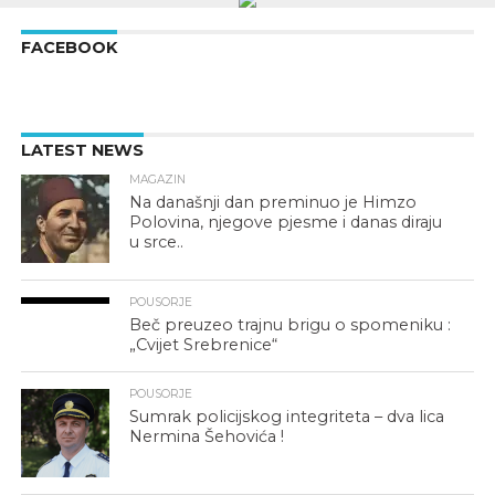
FACEBOOK
LATEST NEWS
MAGAZIN
Na današnji dan preminuo je Himzo
Polovina, njegove pjesme i danas diraju
u srce..
POUSORJE
Beč preuzeo trajnu brigu o spomeniku :
„Cvijet Srebrenice“
POUSORJE
Sumrak policijskog integriteta – dva lica
Nermina Šehovića !