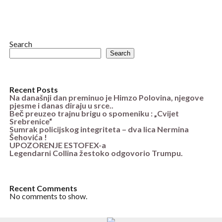
Search
Search
Recent Posts
Na današnji dan preminuo je Himzo Polovina, njegove
pjesme i danas diraju u srce..
Beč preuzeo trajnu brigu o spomeniku : „Cvijet
Srebrenice“
Sumrak policijskog integriteta – dva lica Nermina
Šehovića !
UPOZORENJE ESTOFEX-a
Legendarni Collina žestoko odgovorio Trumpu.
Recent Comments
No comments to show.