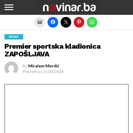
Exit mobile version
BIZNIS
Premier sportska kladionica
ZAPOŠLJAVA
By
Miralem Merdić
Posted on
15.03.2024