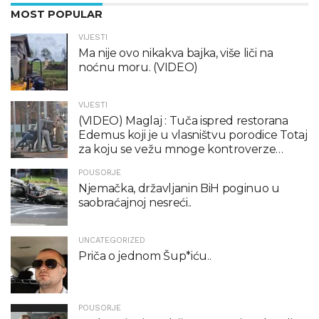
MOST POPULAR
VIJESTI
Ma nije ovo nikakva bajka, više liči na
noćnu moru. (VIDEO)
VIJESTI
(VIDEO) Maglaj : Tuča ispred restorana
Edemus koji je u vlasništvu porodice Totaj
za koju se vežu mnoge kontroverze…
POUSORJE
Njemačka, državljanin BiH poginuo u
saobraćajnoj nesreći..
UNCATEGORIZED
Priča o jednom Šup*iću..
POUSORJE