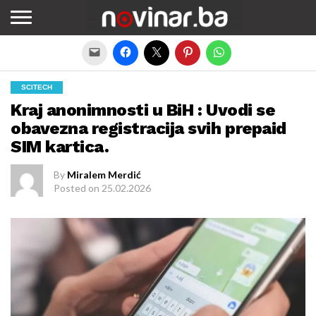
Exit mobile version
SCITECH
Kraj anonimnosti u BiH : Uvodi se
obavezna registracija svih prepaid
SIM kartica.
By
Miralem Merdić
Posted on
25.02.2026