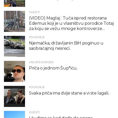
VIJESTI
(VIDEO) Maglaj : Tuča ispred restorana
Edemus koji je u vlasništvu porodice Totaj
za koju se vežu mnoge kontroverze…
POUSORJE
Njemačka, državljanin BiH poginuo u
saobraćajnoj nesreći..
UNCATEGORIZED
Priča o jednom Šup*iću..
POUSORJE
Svaka priča ima dvije stane a vi ste lagali..
VIJESTI