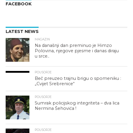
FACEBOOK
LATEST NEWS
MAGAZIN
Na današnji dan preminuo je Himzo
Polovina, njegove pjesme i danas diraju
u srce..
POUSORJE
Beč preuzeo trajnu brigu o spomeniku :
„Cvijet Srebrenice“
POUSORJE
Sumrak policijskog integriteta – dva lica
Nermina Šehovića !
POUSORJE