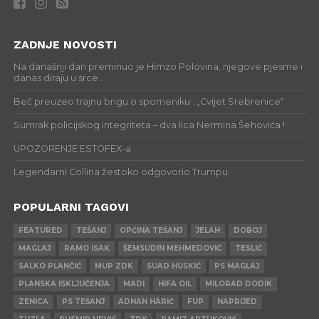
ZADNJE NOVOSTI
Na današnji dan preminuo je Himzo Polovina, njegove pjesme i
danas diraju u srce..
Beč preuzeo trajnu brigu o spomeniku : „Cvijet Srebrenice“
Sumrak policijskog integriteta – dva lica Nermina Šehovića !
UPOZORENJE ESTOFEX-a
Legendarni Collina žestoko odgovorio Trumpu.
POPULARNI TAGOVI
FEATURED
TEŠANJ
OPĆINA TEŠANJ
JELAH
DOBOJ
MAGLAJ
RAMO ISAK
ŠEMSUDIN MEHMEDOVIĆ
TESLIĆ
SALKO PLANČIĆ
MUP ZDK
SUAD HUSKIĆ
PS MAGLAJ
PLANSKA ISKLJUČENJA
MADI
HIFA OIL
MILORAD DODIK
ZENICA
PS TEŠANJ
ADNAN HARIĆ
FUP
NAPRIJED