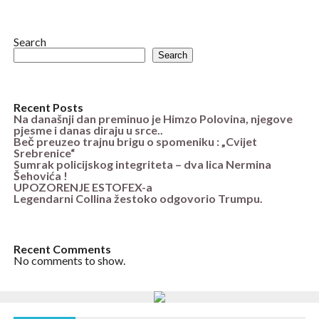
Search
Search
Recent Posts
Na današnji dan preminuo je Himzo Polovina, njegove
pjesme i danas diraju u srce..
Beč preuzeo trajnu brigu o spomeniku : „Cvijet
Srebrenice“
Sumrak policijskog integriteta – dva lica Nermina
Šehovića !
UPOZORENJE ESTOFEX-a
Legendarni Collina žestoko odgovorio Trumpu.
Recent Comments
No comments to show.