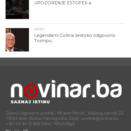
UPOZORENJE ESTOFEX-a
SPORT
Legendarni Collina žestoko odgovorio
Trumpu.
Glavni i odgovorni urednik : Miralem Merdić, Jelaškog odreda 33,
74264 Jelah, Bosna i Hercegovina. Email : urednik@novinar.ba
+387 64 44 72 860 (Viber, WhatsApp)