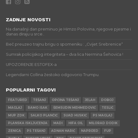
ZADNJE NOVOSTI
Na današnji dan preminuo je Himzo Polovina, njegove pjesme i
danas diraju u srce..
Beč preuzeo trajnu brigu o spomeniku : „Cvijet Srebrenice“
Sumrak policijskog integriteta – dva lica Nermina Šehovića !
UPOZORENJE ESTOFEX-a
Legendarni Collina žestoko odgovorio Trumpu.
POPULARNI TAGOVI
FEATURED
TEŠANJ
OPĆINA TEŠANJ
JELAH
DOBOJ
MAGLAJ
RAMO ISAK
ŠEMSUDIN MEHMEDOVIĆ
TESLIĆ
MUP ZDK
SALKO PLANČIĆ
SUAD HUSKIĆ
PS MAGLAJ
PLANSKA ISKLJUČENJA
MADI
HIFA OIL
MILORAD DODIK
ZENICA
PS TEŠANJ
ADNAN HARIĆ
NAPRIJED
FUP