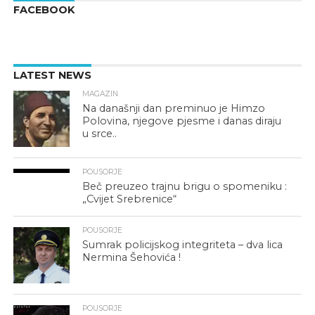
FACEBOOK
LATEST NEWS
MAGAZIN
Na današnji dan preminuo je Himzo
Polovina, njegove pjesme i danas diraju
u srce..
POUSORJE
Beč preuzeo trajnu brigu o spomeniku :
„Cvijet Srebrenice“
POUSORJE
Sumrak policijskog integriteta – dva lica
Nermina Šehovića !
POUSORJE