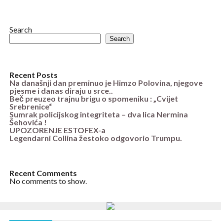
Search
Search
Recent Posts
Na današnji dan preminuo je Himzo Polovina, njegove
pjesme i danas diraju u srce..
Beč preuzeo trajnu brigu o spomeniku : „Cvijet
Srebrenice“
Sumrak policijskog integriteta – dva lica Nermina
Šehovića !
UPOZORENJE ESTOFEX-a
Legendarni Collina žestoko odgovorio Trumpu.
Recent Comments
No comments to show.