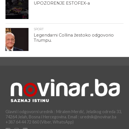
UPOZORENJE ESTOFEX-a
SPORT
Legendarni Collina žestoko odgovorio
Trumpu.
Glavni i odgovorni urednik : Miralem Merdić, Jelaškog odreda 33,
74264 Jelah, Bosna i Hercegovina. Email : urednik@novinar.ba
+387 64 44 72 860 (Viber, WhatsApp)