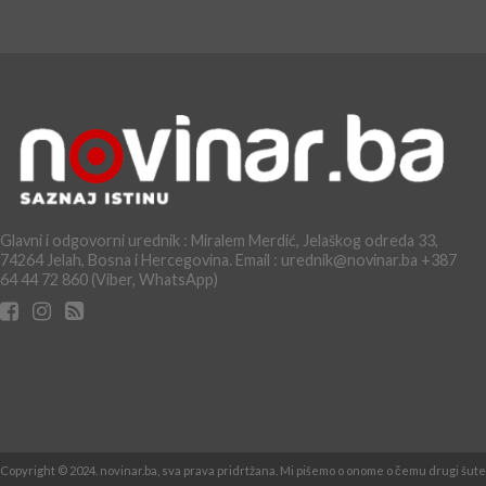
Glavni i odgovorni urednik : Miralem Merdić, Jelaškog odreda 33,
74264 Jelah, Bosna i Hercegovina. Email : urednik@novinar.ba +387
64 44 72 860 (Viber, WhatsApp)
Copyright © 2024. novinar.ba, sva prava pridrtžana. Mi pišemo o onome o čemu drugi šute 