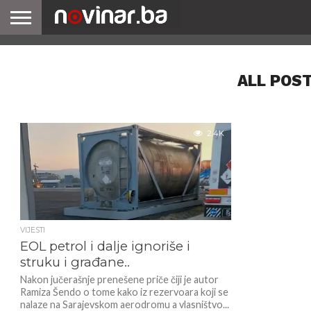
ALL POS
2.4K
VIJESTI
EOL petrol i dalje ignoriše i
struku i građane..
Nakon jučerašnje prenešene priče čiji je autor
Ramiza Šendo o tome kako iz rezervoara koji se
nalaze na Sarajevskom aerodromu a vlasništvo...