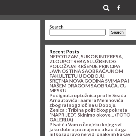
Search
Search
Recent Posts
NEPOTIZAM, SUKOB INTERESA,
ZLOUPOTREBA SLUŽBENOG
POLOŽAJAI KRŠENJE PRINCIPA
JAVNOSTI NA SAOBRAĆAJNOM
FAKULTETU U DOBOJU.
SRETNA NOVA GODINA SVIMA PA I
NAŠEM DRAGOM SAOBRAĆAJCU
MESKU.
Podignuta optužnica protiv Seada
Arnautovića i Samira Mehinovića
zbog ratnog zločina u Doboju.
Zenica : Tribina političkog pokreta
“NAPRIJED”. Skinimo okove… (FOTO
GALERIJA)
Pisat ću Vam o čovjeku kojeg svi
jako dobro poznajemo a kao da ga
nitkozapravo ne vidi onakvim kakav