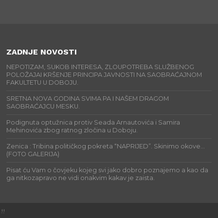
ZADNJE NOVOSTI
NEPOTIZAM, SUKOB INTERESA, ZLOUPOTREBA SLUŽBENOG
POLOŽAJAI KRŠENJE PRINCIPA JAVNOSTI NA SAOBRAĆAJNOM
FAKULTETU U DOBOJU.
SRETNA NOVA GODINA SVIMA PA I NAŠEM DRAGOM
SAOBRAĆAJCU MESKU.
Podignuta optužnica protiv Seada Arnautovića i Samira
Mehinovića zbog ratnog zločina u Doboju.
Zenica : Tribina političkog pokreta “NAPRIJED”. Skinimo okove…
(FOTO GALERIJA)
Pisat ću Vam o čovjeku kojeg svi jako dobro poznajemo a kao da
ga nitkozapravo ne vidi onakvim kakav je zaista.
!!