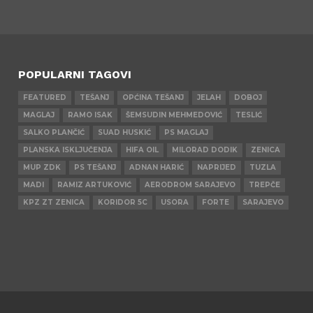
POPULARNI TAGOVI
FEATURED
TEŠANJ
OPĆINA TEŠANJ
JELAH
DOBOJ
MAGLAJ
RAMO ISAK
ŠEMSUDIN MEHMEDOVIĆ
TESLIĆ
SALKO PLANČIĆ
SUAD HUSKIĆ
PS MAGLAJ
PLANSKA ISKLJUČENJA
HIFA OIL
MILORAD DODIK
ZENICA
MUP ZDK
PS TEŠANJ
ADNAN HARIĆ
NAPRIJED
TUZLA
MADI
RAMIZ ARTUKOVIĆ
AERODROM SARAJEVO
TREPČE
KPZ ZT ZENICA
KORIDOR 5C
USORA
FORTE
SARAJEVO