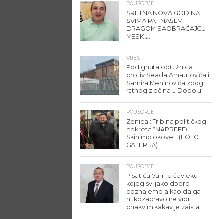
POUSORJE
SRETNA NOVA GODINA
SVIMA PA I NAŠEM
DRAGOM SAOBRAĆAJCU
MESKU.
VIJESTI
Podignuta optužnica
protiv Seada Arnautovića i
Samira Mehinovića zbog
ratnog zločina u Doboju.
POUSORJE
Zenica : Tribina političkog
pokreta “NAPRIJED”.
Skinimo okove… (FOTO
GALERIJA)
POUSORJE
Pisat ću Vam o čovjeku
kojeg svi jako dobro
poznajemo a kao da ga
nitkozapravo ne vidi
onakvim kakav je zaista.