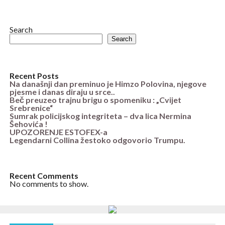
Search
Search
Recent Posts
Na današnji dan preminuo je Himzo Polovina, njegove
pjesme i danas diraju u srce..
Beč preuzeo trajnu brigu o spomeniku : „Cvijet
Srebrenice“
Sumrak policijskog integriteta – dva lica Nermina
Šehovića !
UPOZORENJE ESTOFEX-a
Legendarni Collina žestoko odgovorio Trumpu.
Recent Comments
No comments to show.