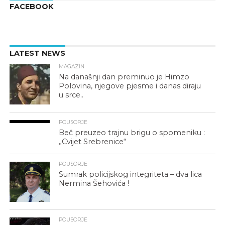
FACEBOOK
LATEST NEWS
MAGAZIN
Na današnji dan preminuo je Himzo
Polovina, njegove pjesme i danas diraju
u srce..
POUSORJE
Beč preuzeo trajnu brigu o spomeniku :
„Cvijet Srebrenice“
POUSORJE
Sumrak policijskog integriteta – dva lica
Nermina Šehovića !
POUSORJE