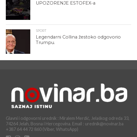
UPOZORENJE ESTOFEX-a
SPORT
Legendarni Collina žestoko odgovorio
Trumpu.
Glavni i odgovorni urednik : Miralem Merdić, Jelaškog odreda 33,
74264 Jelah, Bosna i Hercegovina. Email : urednik@novinar.ba
+387 64 44 72 860 (Viber, WhatsApp)