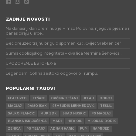
ZADNJE NOVOSTI
Na današnji dan preminuo je Himzo Polovina, njegove pjesme i
danas diraju u srce..
Beč preuzeo trajnu brigu o spomeniku : „Cvijet Srebrenice“
Sumrak policijskog integriteta – dva lica Nermina Šehovića !
UPOZORENJE ESTOFEX-a
Legendarni Collina žestoko odgovorio Trumpu.
POPULARNI TAGOVI
FEATURED
TEŠANJ
OPĆINA TEŠANJ
JELAH
DOBOJ
MAGLAJ
RAMO ISAK
ŠEMSUDIN MEHMEDOVIĆ
TESLIĆ
SALKO PLANČIĆ
MUP ZDK
SUAD HUSKIĆ
PS MAGLAJ
PLANSKA ISKLJUČENJA
MADI
HIFA OIL
MILORAD DODIK
ZENICA
PS TEŠANJ
ADNAN HARIĆ
FUP
NAPRIJED