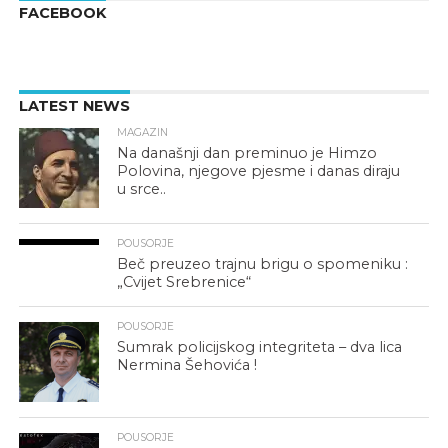
FACEBOOK
LATEST NEWS
MAGAZIN
Na današnji dan preminuo je Himzo
Polovina, njegove pjesme i danas diraju
u srce..
POUSORJE
Beč preuzeo trajnu brigu o spomeniku :
„Cvijet Srebrenice“
POUSORJE
Sumrak policijskog integriteta – dva lica
Nermina Šehovića !
POUSORJE