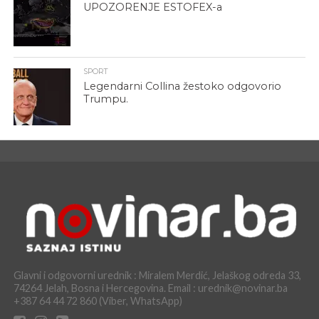
UPOZORENJE ESTOFEX-a
SPORT
Legendarni Collina žestoko odgovorio
Trumpu.
Glavni i odgovorni urednik : Miralem Merdić, Jelaškog odreda 33,
74264 Jelah, Bosna i Hercegovina. Email : urednik@novinar.ba
+387 64 44 72 860 (Viber, WhatsApp)