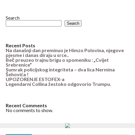
Search
Search
Recent Posts
Na današnji dan preminuo je Himzo Polovina, njegove
pjesme i danas diraju u srce..
Beč preuzeo trajnu brigu o spomeniku : „Cvijet
Srebrenice“
Sumrak policijskog integriteta – dva lica Nermina
Šehovića !
UPOZORENJE ESTOFEX-a
Legendarni Collina žestoko odgovorio Trumpu.
Recent Comments
No comments to show.