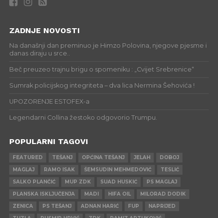
ZADNJE NOVOSTI
Na današnji dan preminuo je Himzo Polovina, njegove pjesme i
danas diraju u srce..
Beč preuzeo trajnu brigu o spomeniku : „Cvijet Srebrenice“
Sumrak policijskog integriteta – dva lica Nermina Šehovića !
UPOZORENJE ESTOFEX-a
Legendarni Collina žestoko odgovorio Trumpu.
POPULARNI TAGOVI
FEATURED
TEŠANJ
OPĆINA TEŠANJ
JELAH
DOBOJ
MAGLAJ
RAMO ISAK
ŠEMSUDIN MEHMEDOVIĆ
TESLIĆ
SALKO PLANČIĆ
MUP ZDK
SUAD HUSKIĆ
PS MAGLAJ
PLANSKA ISKLJUČENJA
MADI
HIFA OIL
MILORAD DODIK
ZENICA
PS TEŠANJ
ADNAN HARIĆ
FUP
NAPRIJED