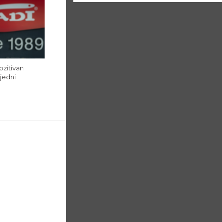
ozitivan
jedni