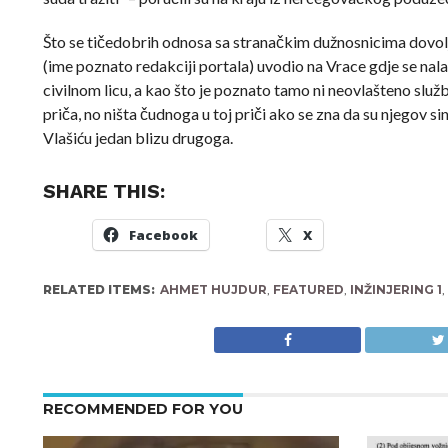
Što se tičedobrih odnosa sa stranačkim dužnosnicima dovolj
(ime poznato redakciji portala) uvodio na Vrace gdje se nal
civilnom licu, a kao što je poznato tamo ni neovlašteno služb
priča, no ništa čudnoga u toj priči ako se zna da su njegov si
Vlašiću jedan blizu drugoga.
SHARE THIS:
Facebook
X
RELATED ITEMS:
AHMET HUJDUR
,
FEATURED
,
INŽINJERING 1
,
RECOMMENDED FOR YOU