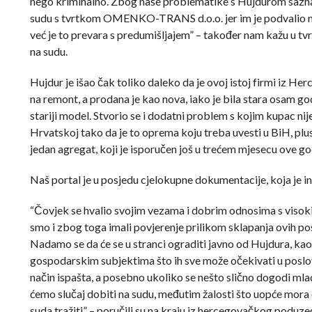
nego kriminalno. Zbog naše problematike s Hujdurom saznal
sudu s tvrtkom OMENKO-TRANS d.o.o. jer im je podvalio mo
već je to prevara s predumišljajem” – također nam kažu u tvrtc
na sudu.
Hujdur je išao čak toliko daleko da je ovoj istoj firmi iz He
na remont, a prodana je kao nova, iako je bila stara osam god
stariji model. Stvorio se i dodatni problem s kojim kupac nij
Hrvatskoj tako da je to oprema koju treba uvesti u BiH, plus
jedan agregat, koji je isporučen još u trećem mjesecu ove go
Naš portal je u posjedu cjelokupne dokumentacije, koja je inače
“Čovjek se hvalio svojim vezama i dobrim odnosima s visokim
smo i zbog toga imali povjerenje prilikom sklapanja ovih p
Nadamo se da će se u stranci ograditi javno od Hujdura, ka
gospodarskim subjektima što ih sve može očekivati u poslov
način ispašta, a posebno ukoliko se nešto slično dogodi ml
ćemo slučaj dobiti na sudu, međutim žalosti što uopće mora
suda tražiti” – poručili su na kraju iz hercegovačkog poduze