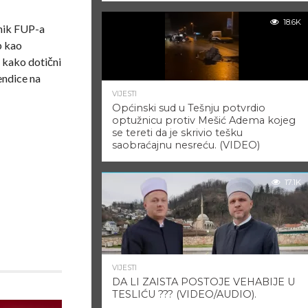
18.6K
snik FUP-a
p kao
, kako dotični
kendice na
VIJESTI
Općinski sud u Tešnju potvrdio
optužnicu protiv Mešić Adema kojeg
se tereti da je skrivio tešku
saobraćajnu nesreću. (VIDEO)
17.1K
VIJESTI
DA LI ZAISTA POSTOJE VEHABIJE U
TESLIĆU ??? (VIDEO/AUDIO).