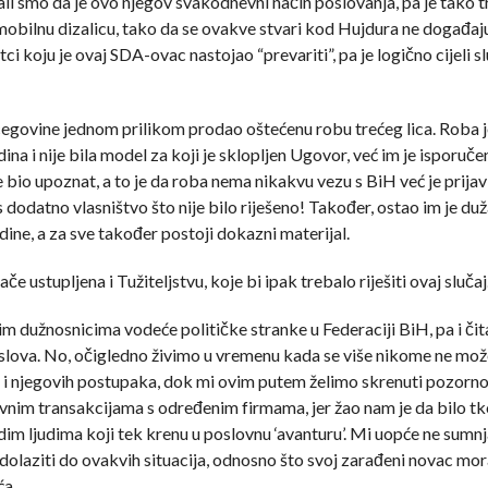
i smo da je ovo njegov svakodnevni način poslovanja, pa je tako t
bilnu dizalicu, tako da se ovakve stvari kod Hujdura ne događaj
i koju je ovaj SDA-ovac nastojao “prevariti”, pa je logično cijeli s
rcegovine jednom prilikom prodao oštećenu robu trećeg lica. Roba je 
ina i nije bila model za koji je sklopljen Ugovor, već im je isporuč
e bio upoznat, a to je da roba nema nikakvu vezu s BiH već je prijav
 dodatno vlasništvo što nije bilo riješeno! Također, ostao im je duž
dine, a za sve također postoji dokazni materijal.
 ustupljena i Tužiteljstvu, koje bi ipak trebalo riješiti ovaj slučaj
 dužnosnicima vodeće političke stranke u Federaciji BiH, pa i čita
oslova. No, očigledno živimo u vremenu kada se više nikome ne može
o i njegovih postupaka, dok mi ovim putem želimo skrenuti pozorn
nim transakcijama s određenim firmama, jer žao nam je da bilo tko
adim ljudima koji tek krenu u poslovnu ‘avanturu’. Mi uopće ne sum
 dolaziti do ovakvih situacija, odnosno što svoj zarađeni novac m
ća.