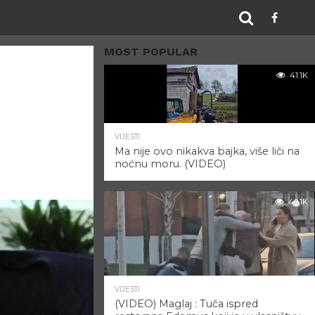
MOST POPULAR
41.1K
VIJESTI
Ma nije ovo nikakva bajka, više liči na
noćnu moru. (VIDEO)
40.1K
VIJESTI
(VIDEO) Maglaj : Tuča ispred