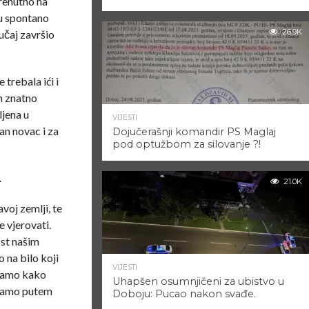
renutno na
u spontano
26.9K
lučaj završio
trebala ići i
en znatno
ljena u
VIJESTI
an novac i za
Dojučerašnji komandir PS Maglaj
pod optužbom za silovanje ?!
.
21.0K
voj zemlji, te
 vjerovati.
ost našim
 na bilo koji
VIJESTI
njamo kako
Uhapšen osumnjičeni za ubistvo u
oramo putem
Doboju: Pucao nakon svađe.