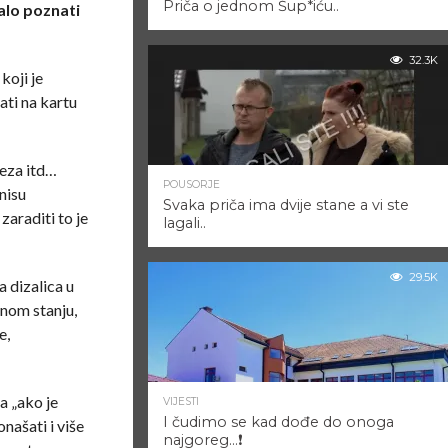
Priča o jednom Šup*iću..
alo poznati
32.3K
koji je
ati na kartu
veza itd…
POUSORJE
nisu
Svaka priča ima dvije stane a vi ste
zaraditi to je
lagali..
29.5K
a dizalica u
čnom stanju,
e,
a „ako je
VIJESTI
I čudimo se kad dođe do onoga
našati i više
najgoreg…❗️