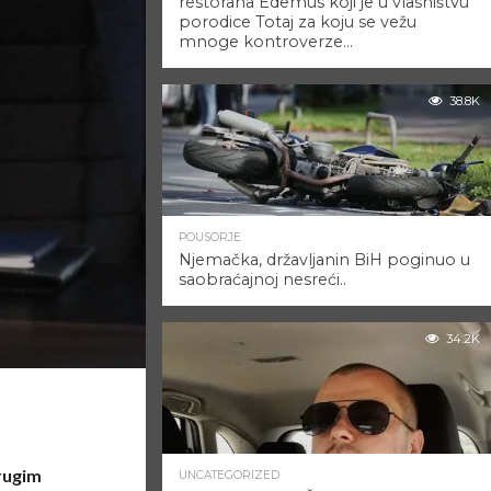
restorana Edemus koji je u vlasništvu
porodice Totaj za koju se vežu
mnoge kontroverze…
38.8K
POUSORJE
Njemačka, državljanin BiH poginuo u
saobraćajnoj nesreći..
34.2K
drugim
UNCATEGORIZED