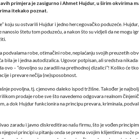
avih primjera je zasigurno i Ahmet Hujdur, u širim okvirima m
kvirima itekako poznat.
je” koju su ostvarili Hujdur i jedno hercegovačko poduzeće. Hujdur, 
nanosio štetu tom poduzeću, a nakon što su vidjeli da ne mogu igr
ti.
na podvalama robe, otimačini robe, neplaćanju svojih preuzetih ob
ila je i jedna autodizalica. Ugovor potpisan, ali sredstva nikada 
a ovo – “dovoljno su zaradili na prethodnoj dizalici”! Koliko će tko 
cije i prevare nečija (ne)sposobnost.
nje povoljna, tj. cjenovno daleko ispod tržišne. Također je najbolj
. Prilikom prodaje robe sve što navedemo odgovara realnom činjeni
jom, a dok Hujdur funkcionira na principu prevara, kriminala, podval
vao zaradu i javno diskreditirao našu firmu, što je vođen principim
 njegovi principi u pitanju onda se prema svojim klijentima može po