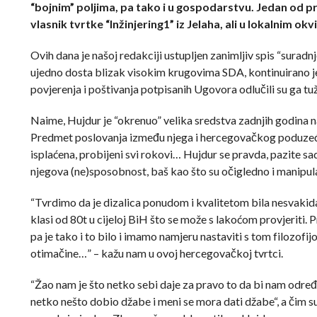
“bojnim” poljima, pa tako i u gospodarstvu. Jedan od pr
vlasnik tvrtke “Inžinjering1” iz Jelaha, ali u lokalnim o
Ovih dana je našoj redakciji ustupljen zanimljiv spis “suradn
ujedno dosta blizak visokim krugovima SDA, kontinuirano je 
povjerenja i poštivanja potpisanih Ugovora odlučili su ga tuži
Naime, Hujdur je “okrenuo” velika sredstva zadnjih godina 
Predmet poslovanja između njega i hercegovačkog poduzeća b
isplaćena, probijeni svi rokovi… Hujdur se pravda, pazite sad
njegova (ne)sposobnost, baš kao što su očigledno i manipula
“Tvrdimo da je dizalica ponudom i kvalitetom bila nesvakidaš
klasi od 80t u cijeloj BiH što se može s lakoćom provjeriti
pa je tako i to bilo i imamo namjeru nastaviti s tom filozofi
otimačine…” – kažu nam u ovoj hercegovačkoj tvrtci.
“Žao nam je što netko sebi daje za pravo to da bi nam određi
netko nešto dobio džabe i meni se mora dati džabe“, a čim su