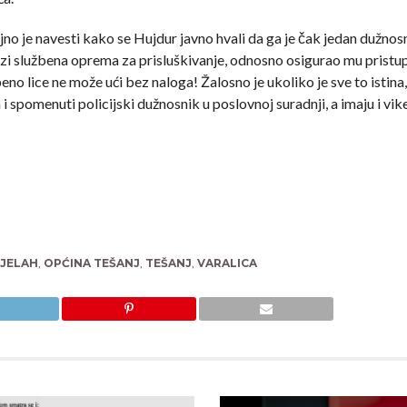
no je navesti kako se Hujdur javno hvali da ga je čak jedan dužno
azi službena oprema za prisluškivanje, odnosno osigurao mu pristu
eno lice ne može ući bez naloga! Žalosno je ukoliko je sve to istina
n i spomenuti policijski dužnosnik u poslovnoj suradnji, a imaju i vi
JELAH
,
OPĆINA TEŠANJ
,
TEŠANJ
,
VARALICA