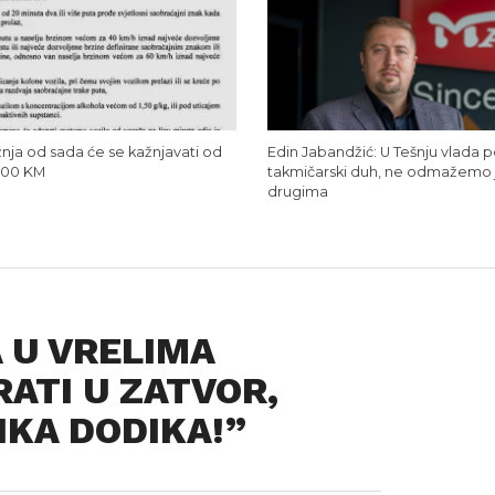
nja od sada će se kažnjavati od
Edin Jabandžić: U Tešnju vlada p
000 KM
takmičarski duh, ne odmažemo 
drugima
 U VRELIMA
RATI U ZATVOR,
IKA DODIKA!”