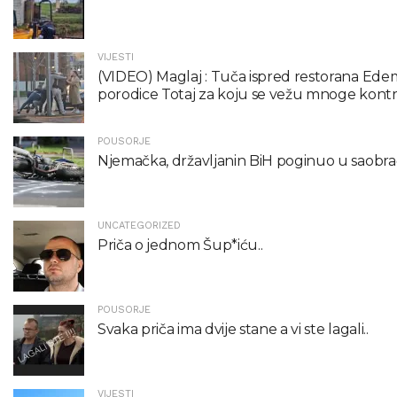
VIJESTI
(VIDEO) Maglaj : Tuča ispred restorana Edemu
porodice Totaj za koju se vežu mnoge kont
POUSORJE
Njemačka, državljanin BiH poginuo u saobraća
UNCATEGORIZED
Priča o jednom Šup*iću..
POUSORJE
Svaka priča ima dvije stane a vi ste lagali..
VIJESTI