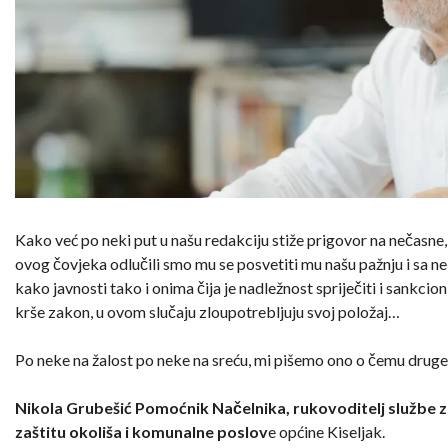
Kako već po neki put u našu redakciju stiže prigovor na nečasne,
ovog čovjeka odlučili smo mu se posvetiti mu našu pažnju i sa n
kako javnosti tako i onima čija je nadležnost spriječiti i sankcioni
krše zakon, u ovom slučaju zloupotrebljuju svoj položaj…
Po neke na žalost po neke na sreću, mi pišemo ono o čemu druge 
Nikola Grubešić
Pomoćnik Načelnika, rukovoditelj službe 
zaštitu okoliša i komunalne poslov
e općine Kiseljak.