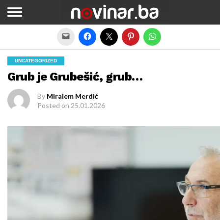
Exit mobile version
UNCATEGORIZED
Grub je Grubešić, grub…
By
Miralem Merdić
Posted on
25.01.2026