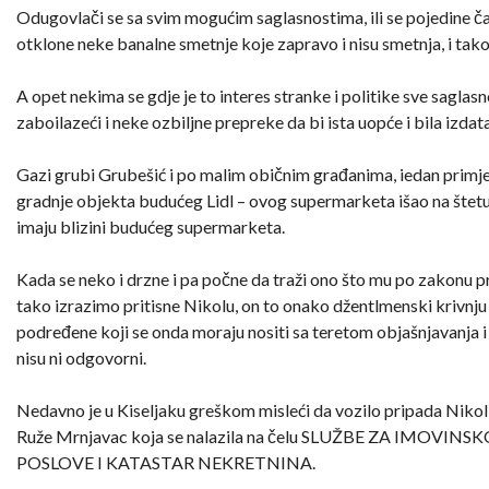
Odugovlači se sa svim mogućim saglasnostima, ili se pojedine čak
otklone neke banalne smetnje koje zapravo i nisu smetnja, i tak
A opet nekima se gdje je to interes stranke i politike sve saglas
zaboilazeći i neke ozbiljne prepreke da bi ista uopće i bila izdata
Gazi grubi Grubešić i po malim običnim građanima, iedan primje
gradnje objekta budućeg Lidl – ovog supermarketa išao na štetu
imaju blizini budućeg supermarketa.
Kada se neko i drzne i pa počne da traži ono što mu po zakonu pr
tako izrazimo pritisne Nikolu, on to onako džentlmenski krivnju
podređene koji se onda moraju nositi sa teretom objašnjavanja i
nisu ni odgovorni.
Nedavno je u Kiseljaku greškom misleći da vozilo pripada Nikol
Ruže Mrnjavac koja se nalazila na čelu SLUŽBE ZA IMOV
POSLOVE I KATASTAR NEKRETNINA.