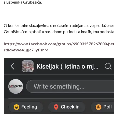
službenika Grubešića.
O konkretnim slučajevima o nečasnim radnjama ove produžene 
Grubišića ćemo pisati u narednom periodu, a ima ih, ima podosta
https://www.facebook.com/groups/690031578267800/pe
rdid=fwe41gjc7liyFshM