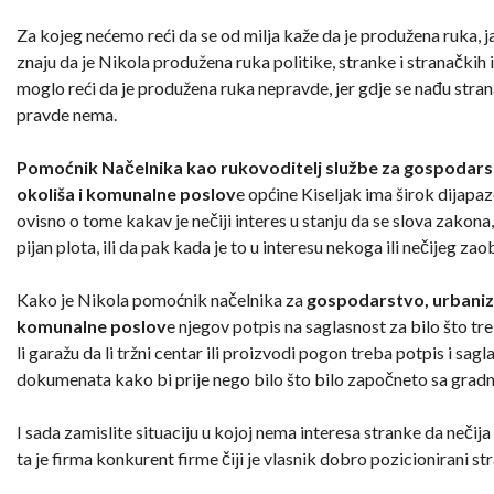
Za kojeg nećemo reći da se od milja kaže da je produžena ruka, jav
znaju da je Nikola produžena ruka politike, stranke i stranačkih 
moglo reći da je produžena ruka nepravde, jer gdje se nađu strana
pravde nema.
Pomoćnik Načelnika kao rukovoditelj službe za gospodarst
okoliša i komunalne poslov
e općine Kiseljak ima širok dijapaz
ovisno o tome kakav je nečiji interes u stanju da se slova zakona, 
pijan plota, ili da pak kada je to u interesu nekoga ili nečijeg za
Kako je Nikola pomoćnik načelnika za
gospodarstvo, urbaniza
komunalne poslov
e njegov potpis na saglasnost za bilo što t
li garažu da li tržni centar ili proizvodi pogon treba potpis i sagla
dokumenata kako bi prije nego bilo što bilo započneto sa grad
I sada zamislite situaciju u kojoj nema interesa stranke da nečija
ta je firma konkurent firme čiji je vlasnik dobro pozicionirani st