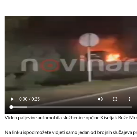
Video paljevine automobila službenice općine Kiseljak Ruže Mr
Na linku ispod možete vidjeti samo jedan od brojnih slučajeva